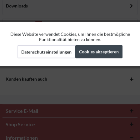
Downloads
Bewertungen
0
Bewertungen lesen, schreiben und diskutieren...
mehr
Diese Website verwendet Cookies, um Ihnen die bestmögliche
Aktiv
Funktionale
Funktionalität bieten zu können.
Herstellerangaben
Cookies akzeptieren
Datenschutzeinstellungen
Aktiv
Marketing
Aktiv
Tracking
Kunden kauften auch
Service E-Mail
Shop Service
Informationen