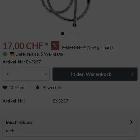
17,00 CHF *
20,00 CHF *
(15% gespart)
Lieferzeit ca. 5 Werktage
Deutschland
Artikel-Nr.:
E63237
In den
Warenkorb
Merken
Bewerten
Artikel-Nr.:
E63237
Beschreibung
mehr