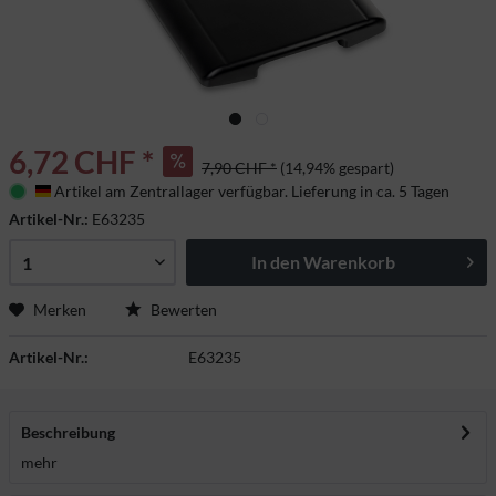
6,72 CHF *
7,90 CHF *
(14,94% gespart)
Artikel am Zentrallager verfügbar. Lieferung in ca. 5 Tagen
Deutschland
Artikel-Nr.:
E63235
In den
Warenkorb
Merken
Bewerten
Artikel-Nr.:
E63235
Beschreibung
mehr