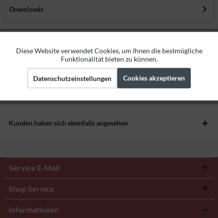
Downloads
Bewertungen
0
Diese Website verwendet Cookies, um Ihnen die bestmögliche
Aktiv
Bewertungen lesen, schreiben und diskutieren...
mehr
Funktionale
Funktionalität bieten zu können.
Herstellerangaben
Cookies akzeptieren
Datenschutzeinstellungen
Aktiv
Marketing
Aktiv
Tracking
Kunden haben sich ebenfalls angesehen
Service E-Mail
Shop Service
Informationen