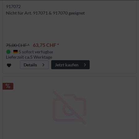
Aktiv
Tracking
917072
Nicht für Art. 917071 & 917070 geeignet
63,75 CHF *
75,00 CHF *
5 sofort verfügbar
Deutschland
Lieferzeit ca.5 Werktage
Jetzt kaufen
Details