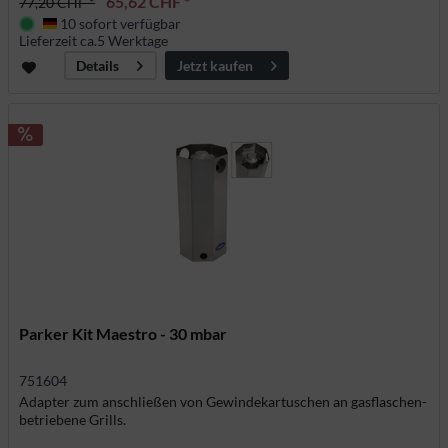
65,62 CHF *
77,20 CHF *
10 sofort verfügbar
Deutschland
Lieferzeit ca.5 Werktage
Jetzt kaufen
Details
Parker Kit Maestro - 30 mbar
751604
Adapter zum anschließen von Gewindekartuschen an gasflaschen-
betriebene Grills.