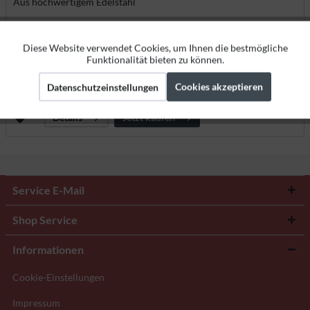
Aus hochwertigem Edelstahl
Diese Website verwendet Cookies, um Ihnen die bestmögliche
Aktiv
Funktionale
Funktionalität bieten zu können.
114,75 CHF *
135,00 CHF *
Cookies akzeptieren
Datenschutzeinstellungen
Lieferzeit ca. 5 Werktage
Aktiv
Marketing
Deutschland
Jetzt kaufen
Details
Aktiv
Tracking
Service E-Mail
Shop Service
Informationen
Cookie-Einstellungen
Impressum