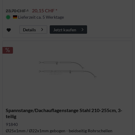
20,15 CHF *
23,70 CHF *
Lieferzeit ca. 5 Werktage
Deutschland
Jetzt kaufen
Details
Spannstange/Dachauflagenstange Stahl 210-255cm, 3-
teilig
91840
Ø25x1mm / Ø22x1mm gebogen - beidseitig Rohrschellen