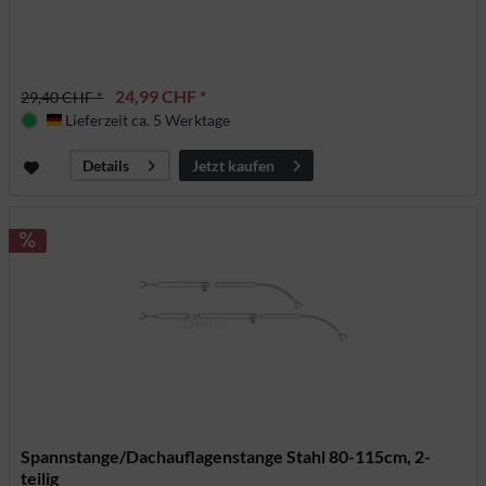
24,99 CHF *
29,40 CHF *
Lieferzeit ca. 5 Werktage
Deutschland
Jetzt kaufen
Details
Spannstange/Dachauflagenstange Stahl 80-115cm, 2-
teilig