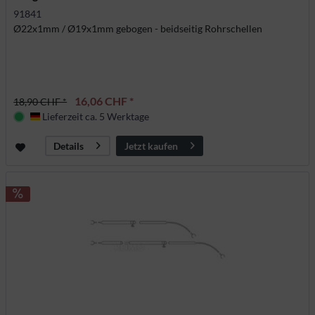
91841
Ø22x1mm / Ø19x1mm gebogen - beidseitig Rohrschellen
16,06 CHF *
18,90 CHF *
Lieferzeit ca. 5 Werktage
Deutschland
Jetzt kaufen
Details