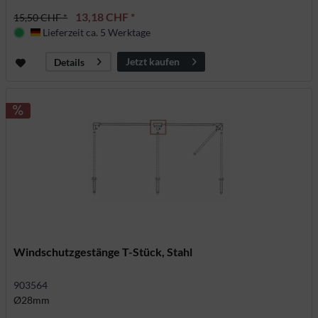
13,18 CHF *
15,50 CHF *
Lieferzeit ca. 5 Werktage
Deutschland
Jetzt kaufen
Details
Windschutzgestänge T-Stück, Stahl
903564
Ø28mm