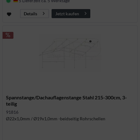
5 Lieferzeit ca. 5 Werktage
Deutschland
Jetzt kaufen
Details
Spannstange/Dachauflagenstange Stahl 215-300cm, 3-
teilig
91816
Ø22x1,0mm / Ø19x1,0mm -beidseitig Rohrschellen