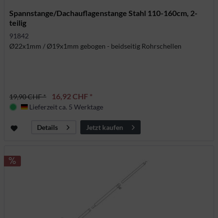
Spannstange/Dachauflagenstange Stahl 110-160cm, 2-
teilig
91842
Ø22x1mm / Ø19x1mm gebogen - beidseitig Rohrschellen
16,92 CHF *
19,90 CHF *
Lieferzeit ca. 5 Werktage
Deutschland
Jetzt kaufen
Details