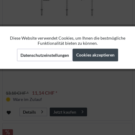
Diese Website verwendet Cookies, um Ihnen die bestmögliche
Aktiv
Funktionale
Windschutzstange Stahl für Bodenhülse, 150cm
Funktionalität bieten zu können.
Cookies akzeptieren
Datenschutzeinstellungen
90356
Aktiv
Marketing
Ø25mm
Aktiv
Tracking
11,14 CHF *
13,10 CHF *
Ware im Zulauf
Jetzt kaufen
Details