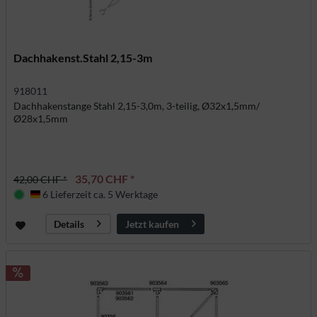
Dachhakenst.Stahl 2,15-3m
918011
Dachhakenstange Stahl 2,15-3,0m, 3-teilig, Ø32x1,5mm/
Ø28x1,5mm
35,70 CHF *
42,00 CHF *
6 Lieferzeit ca. 5 Werktage
Deutschland
Jetzt kaufen
Details