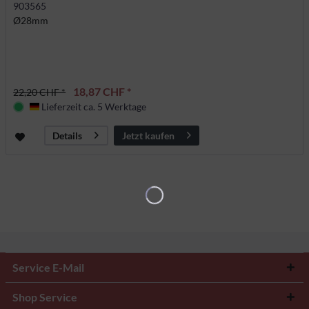
903565
Ø28mm
18,87 CHF *
22,20 CHF *
Lieferzeit ca. 5 Werktage
Deutschland
Jetzt kaufen
Details
Service E-Mail
Shop Service