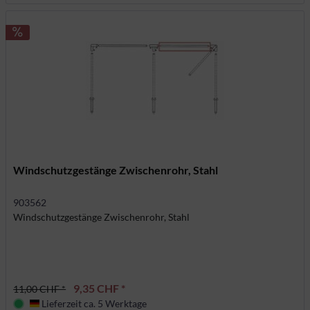
Windschutzgestänge Zwischenrohr, Stahl
903562
Windschutzgestänge Zwischenrohr, Stahl
9,35 CHF *
11,00 CHF *
Lieferzeit ca. 5 Werktage
Deutschland