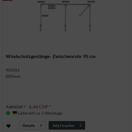
Windschutzgestänge- Zwischenrohr 95 cm
903561
Ø25mm
6,46 CHF *
7,60 CHF *
Lieferzeit ca. 5 Werktage
Deutschland
Jetzt kaufen
Details