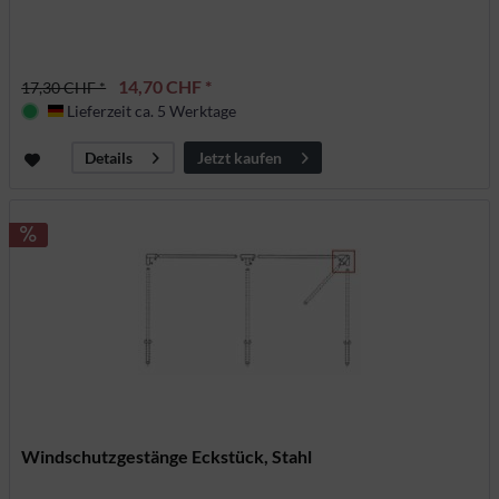
14,70 CHF *
17,30 CHF *
Lieferzeit ca. 5 Werktage
Deutschland
Jetzt kaufen
Details
Windschutzgestänge Eckstück, Stahl