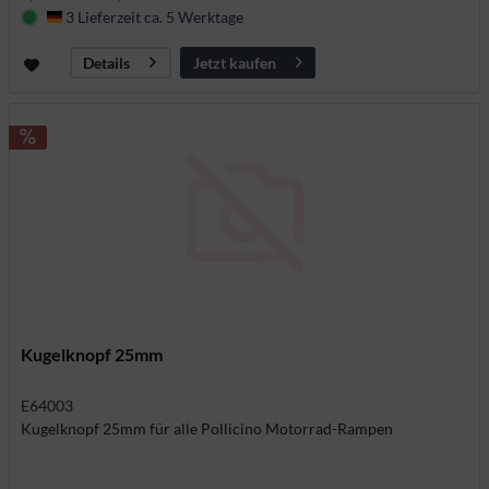
3 Lieferzeit ca. 5 Werktage
Deutschland
Jetzt kaufen
Details
Kugelknopf 25mm
E64003
Kugelknopf 25mm für alle Pollicino Motorrad-Rampen