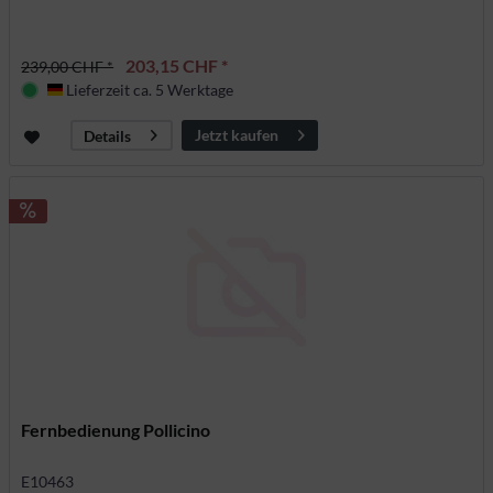
203,15 CHF *
239,00 CHF *
Lieferzeit ca. 5 Werktage
Deutschland
Jetzt kaufen
Details
Fernbedienung Pollicino
E10463