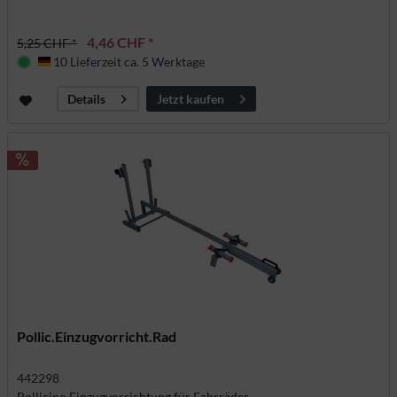
4,46 CHF *
5,25 CHF *
10 Lieferzeit ca. 5 Werktage
Deutschland
Jetzt kaufen
Details
Pollic.Einzugvorricht.Rad
442298
Pollicino Einzugvorrichtung für Fahrräder