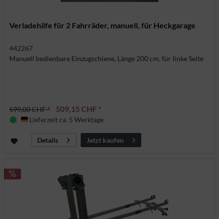
Verladehilfe für 2 Fahrräder, manuell, für Heckgarage
442267
Manuell bedienbare Einzugschiene, Länge 200 cm, für linke Seite
509,15 CHF *
599,00 CHF *
Lieferzeit ca. 5 Werktage
Deutschland
Jetzt kaufen
Details