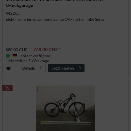
f.Heckgarage
442265
Elektrische Einzugschiene Länge 190 cm für linke Seite
748,00 CHF *
880,00 CHF *
1 sofort verfügbar
Deutschland
Lieferzeit ca.5 Werktage
Jetzt kaufen
Details