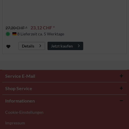
23,12 CHF *
27,20 CHF *
8 Lieferzeit ca. 5 Werktage
Deutschland
Jetzt kaufen
Details
Service E-Mail
Shop Service
Informationen
Cookie-Einstellungen
Impressum