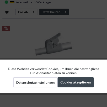
Lieferzeit ca. 5 Werktage
Deutschland
Jetzt kaufen
Details
Diese Website verwendet Cookies, um Ihnen die bestmögliche
Aktiv
Funktionale
Funktionalität bieten zu können.
PowerGrip 4 St. inkl. Stiftschlüssel 28/25
Cookies akzeptieren
Datenschutzeinstellungen
Aktiv
Marketing
91972
Klemmmechanismus
Aktiv
Tracking