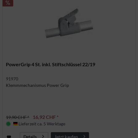
PowerGrip 4 St. inkl. Stiftschlüssel 22/19
91970
Klemmmechanismus Power Grip
16,92 CHF *
19,90 CHF *
Lieferzeit ca. 5 Werktage
Deutschland
Jetzt kaufen
Details