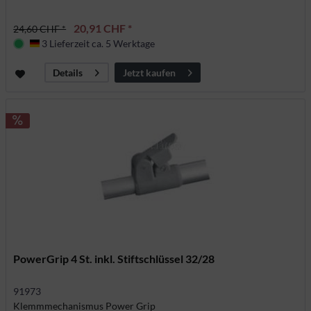
20,91 CHF *
24,60 CHF *
3 Lieferzeit ca. 5 Werktage
Deutschland
Jetzt kaufen
Details
PowerGrip 4 St. inkl. Stiftschlüssel 32/28
91973
Klemmmechanismus Power Grip