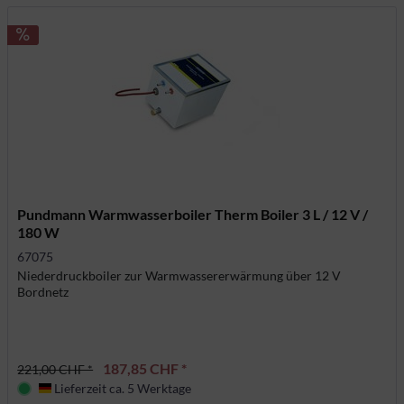
Pundmann Warmwasserboiler Therm Boiler 3 L / 12 V /
180 W
67075
Niederdruckboiler zur Warmwassererwärmung über 12 V
Bordnetz
187,85 CHF *
221,00 CHF *
Lieferzeit ca. 5 Werktage
Deutschland