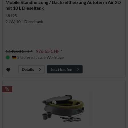
Mobile Standheizung / Dachzeltheizung Autoterm Air 2D
mit 10 L Dieseltank
48195
2 kW, 10 L Dieseltank
976,65 CHF *
1.149,00 CHF *
5 Lieferzeit ca. 5 Werktage
Deutschland
Jetzt kaufen
Details