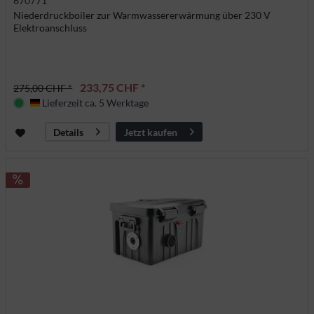
670771
Niederdruckboiler zur Warmwassererwärmung über 230 V
Elektroanschluss
233,75 CHF *
275,00 CHF *
Lieferzeit ca. 5 Werktage
Deutschland
Jetzt kaufen
Details