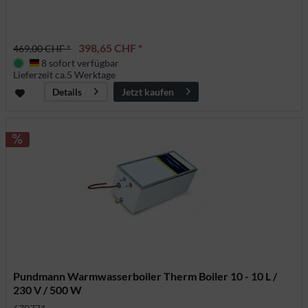
398,65 CHF *
469,00 CHF *
8 sofort verfügbar
Deutschland
Lieferzeit ca.5 Werktage
Jetzt kaufen
Details
Pundmann Warmwasserboiler Therm Boiler 10 - 10 L /
230 V / 500 W