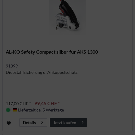
AL-KO Safety Compact silber für AKS 1300
91399
Diebstahlsicherung u. Ankuppelschutz
99,45 CHF *
117,00 CHF *
Lieferzeit ca. 5 Werktage
Deutschland
Jetzt kaufen
Details