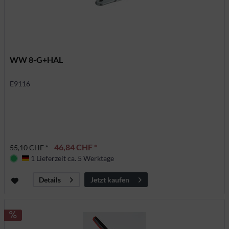
WW 8-G+HAL
E9116
46,84 CHF *
55,10 CHF *
1 Lieferzeit ca. 5 Werktage
Deutschland
Jetzt kaufen
Details