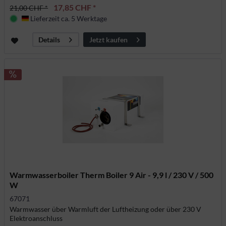
17,85 CHF *
21,00 CHF *
Lieferzeit ca. 5 Werktage
Deutschland
Jetzt kaufen
Details
Warmwasserboiler Therm Boiler 9 Air - 9,9 l / 230 V / 500
W
67071
Warmwasser über Warmluft der Luftheizung oder über 230 V
Elektroanschluss