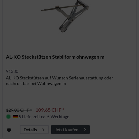
AL-KO Steckstützen Stabilform ohnwagen m
91330
AL-KO Steckstützen auf Wunsch Serienausstattung oder
nachrüstbar bei Wohnwagen m
109,65 CHF *
129,00 CHF *
5 Lieferzeit ca. 5 Werktage
Deutschland
Jetzt kaufen
Details