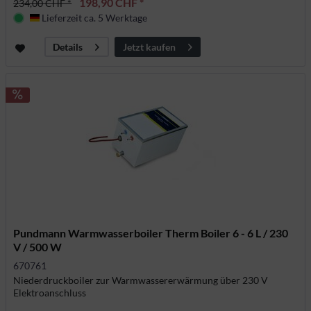
198,90 CHF *
234,00 CHF *
Lieferzeit ca. 5 Werktage
Deutschland
Jetzt kaufen
Details
Pundmann Warmwasserboiler Therm Boiler 6 - 6 L / 230
V / 500 W
670761
Niederdruckboiler zur Warmwassererwärmung über 230 V
Elektroanschluss