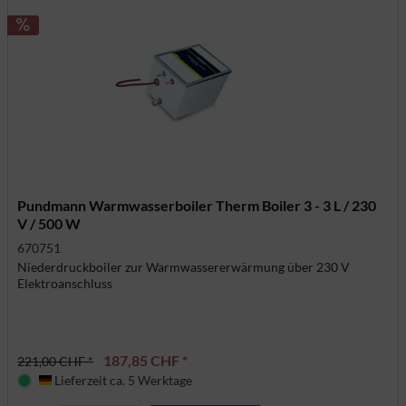
Pundmann Warmwasserboiler Therm Boiler 3 - 3 L / 230
V / 500 W
670751
Niederdruckboiler zur Warmwassererwärmung über 230 V
Elektroanschluss
187,85 CHF *
221,00 CHF *
Lieferzeit ca. 5 Werktage
Deutschland