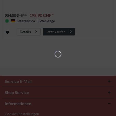
198,90 CHF *
234,00 CHF *
Lieferzeit ca. 5 Werktage
Deutschland
Jetzt kaufen
Details
Service E-Mail
Shop Service
Informationen
Cookie-Einstellungen