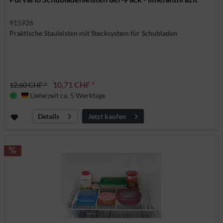
915926
Praktische Stauleisten mit Stecksystem für Schubladen
10,71 CHF *
12,60 CHF *
Lieferzeit ca. 5 Werktage
Deutschland
Jetzt kaufen
Details