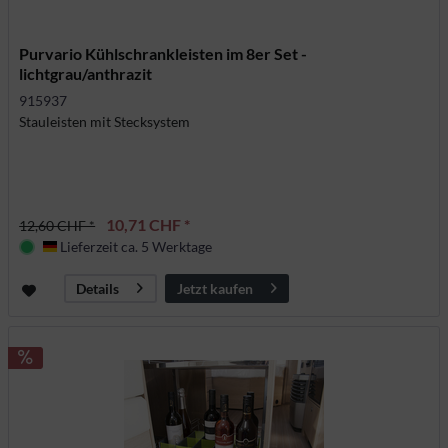
Purvario Kühlschrankleisten im 8er Set -
lichtgrau/anthrazit
915937
Stauleisten mit Stecksystem
10,71 CHF *
12,60 CHF *
Lieferzeit ca. 5 Werktage
Deutschland
Jetzt kaufen
Details