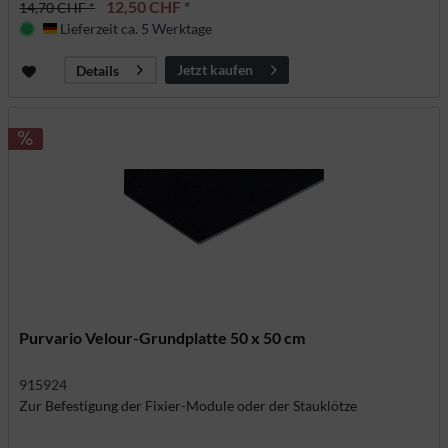
12,50 CHF *
14,70 CHF *
Lieferzeit ca. 5 Werktage
Deutschland
Jetzt kaufen
Details
Purvario Velour-Grundplatte 50 x 50 cm
915924
Zur Befestigung der Fixier-Module oder der Stauklötze