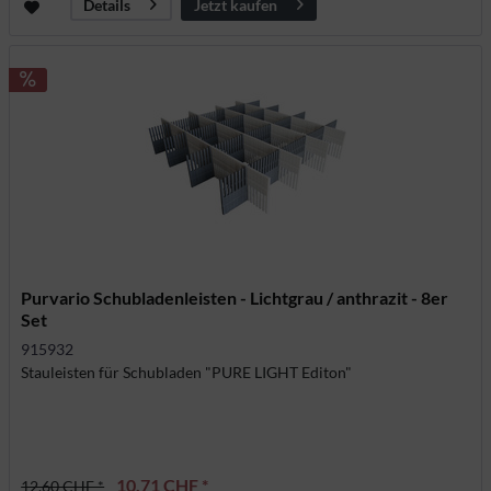
Jetzt kaufen
Details
Purvario Schubladenleisten - Lichtgrau / anthrazit - 8er
Set
915932
Stauleisten für Schubladen "PURE LIGHT Editon"
10,71 CHF *
12,60 CHF *