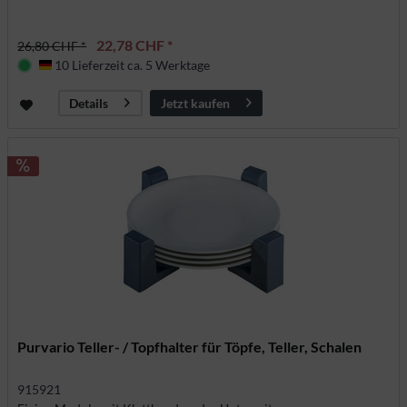
22,78 CHF *
26,80 CHF *
10 Lieferzeit ca. 5 Werktage
Deutschland
Jetzt kaufen
Details
Purvario Teller- / Topfhalter für Töpfe, Teller, Schalen
915921