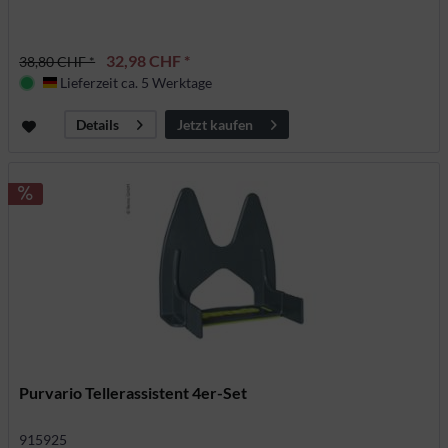
32,98 CHF *
38,80 CHF *
Lieferzeit ca. 5 Werktage
Deutschland
Jetzt kaufen
Details
Purvario Tellerassistent 4er-Set
915925