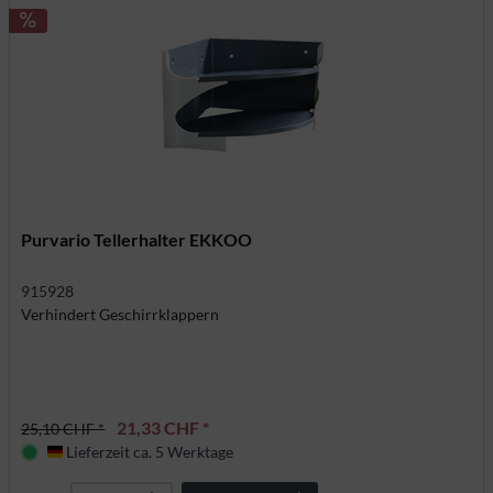
Purvario Tellerhalter EKKOO
915928
Verhindert Geschirrklappern
21,33 CHF *
25,10 CHF *
Lieferzeit ca. 5 Werktage
Deutschland