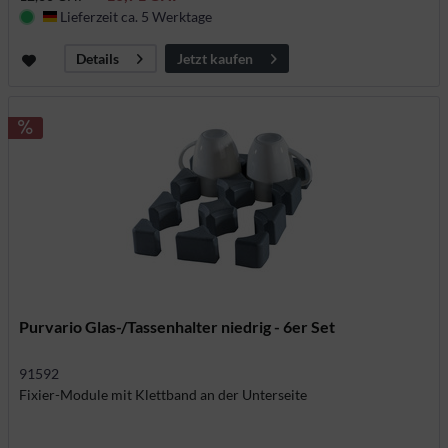
Lieferzeit ca. 5 Werktage
Deutschland
Jetzt kaufen
Details
Purvario Glas-/Tassenhalter niedrig - 6er Set
91592
Fixier-Module mit Klettband an der Unterseite