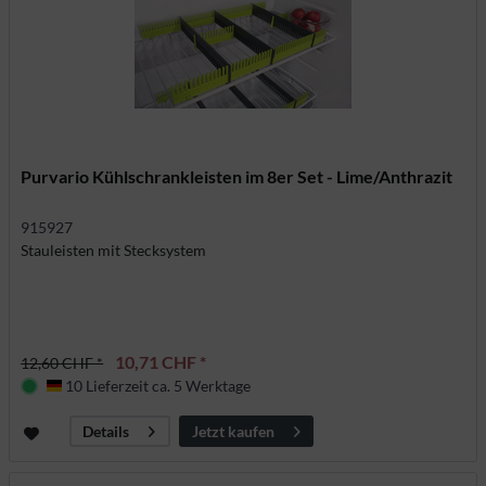
Purvario Kühlschrankleisten im 8er Set - Lime/Anthrazit
915927
Stauleisten mit Stecksystem
10,71 CHF *
12,60 CHF *
10 Lieferzeit ca. 5 Werktage
Deutschland
Jetzt kaufen
Details