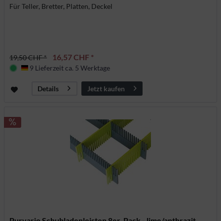
Für Teller, Bretter, Platten, Deckel
16,57 CHF *
19,50 CHF *
9 Lieferzeit ca. 5 Werktage
Deutschland
Jetzt kaufen
Details
Purvario Schubladenleisten 8er-Pack - lime/anthrazit