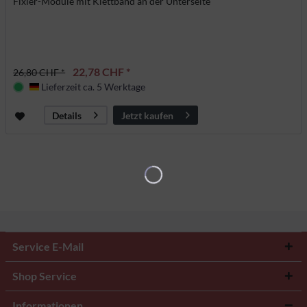
Fixier-Module mit Klettband an der Unterseite
22,78 CHF *
26,80 CHF *
Lieferzeit ca. 5 Werktage
Deutschland
Jetzt kaufen
Details
Service E-Mail
Shop Service
Informationen