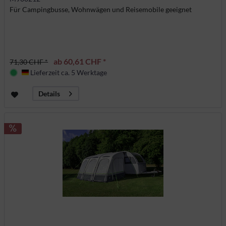
Für Campingbusse, Wohnwägen und Reisemobile geeignet
ab 60,61 CHF *
71,30 CHF *
Lieferzeit ca. 5 Werktage
Deutschland
Details