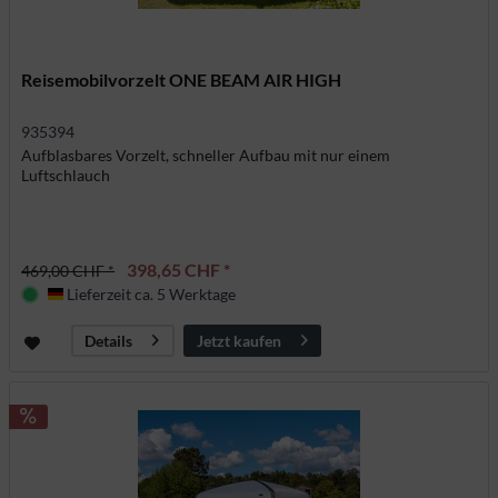
Reisemobilvorzelt ONE BEAM AIR HIGH
935394
Aufblasbares Vorzelt, schneller Aufbau mit nur einem
Luftschlauch
398,65 CHF *
469,00 CHF *
Lieferzeit ca. 5 Werktage
Deutschland
Jetzt kaufen
Details