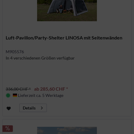
Luft-Pavillon/Party-Shelter LINOSA mit Seitenwänden
M905576
In 4 verschiedenen Größen verfügbar
ab 285,60 CHF *
336,00 CHF *
Lieferzeit ca. 5 Werktage
Deutschland
Details