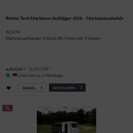
Reimo Tent Markisen-Aufhäger 6Stk - Markisenzubehör
901274
Markisenaufhänger 6 Stück, Ø5+7mm inkl. S-Haken
5,31 CHF *
6,25 CHF *
Lieferzeit ca. 5 Werktage
Deutschland
Jetzt kaufen
Details