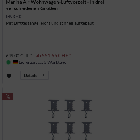
Marina Air Wohnwagen-Luftvorzelt - In drei
verschiedenen Größen
M93702
Mit Luftgestänge leicht und schnell aufgebaut
ab 551,65 CHF *
649,00 CHF *
Lieferzeit ca. 5 Werktage
Deutschland
Details