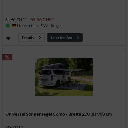
69,36 CHF *
81,60 CHF *
Lieferzeit ca. 5 Werktage
Deutschland
Jetzt kaufen
Details
Universal Sonnensegel Como - Breite 200 bis 900 cm
M900212