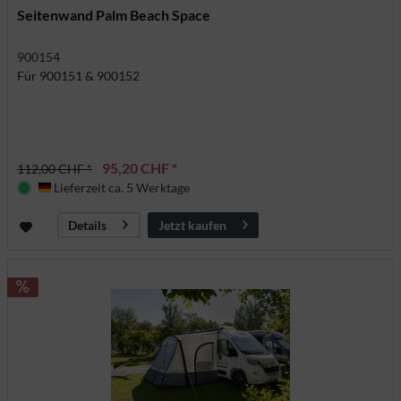
Seitenwand Palm Beach Space
900154
Für 900151 & 900152
95,20 CHF *
112,00 CHF *
Lieferzeit ca. 5 Werktage
Deutschland
Jetzt kaufen
Details