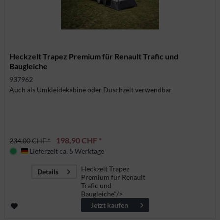
Heckzelt Trapez Premium für Renault Trafic und
Baugleiche
937962
Auch als Umkleidekabine oder Duschzelt verwendbar
198,90 CHF *
234,00 CHF *
Lieferzeit ca. 5 Werktage
Deutschland
Heckzelt Trapez
Details
Premium für Renault
Trafic und
Baugleiche"/>
Jetzt kaufen