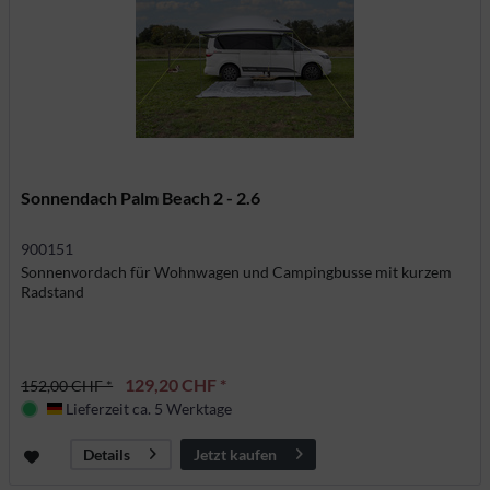
Sonnendach Palm Beach 2 - 2.6
900151
Sonnenvordach für Wohnwagen und Campingbusse mit kurzem
Radstand
129,20 CHF *
152,00 CHF *
Lieferzeit ca. 5 Werktage
Deutschland
Jetzt kaufen
Details