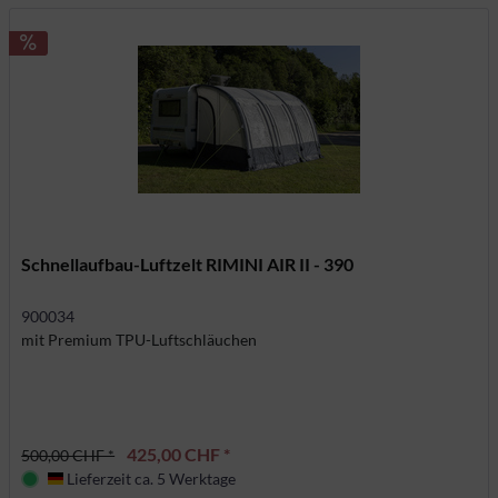
Schnellaufbau-Luftzelt RIMINI AIR II - 390
900034
mit Premium TPU-Luftschläuchen
425,00 CHF *
500,00 CHF *
Lieferzeit ca. 5 Werktage
Deutschland