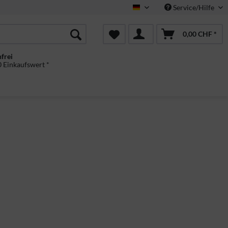
Service/Hilfe
Deutsch
0,00 CHF *
frei
 Einkaufswert *