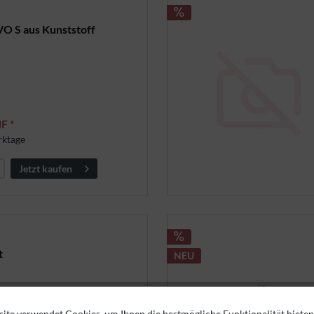
VO S aus Kunststoff
F *
rktage
Jetzt kaufen
t
NEU
Trenntoilette,anthrazit,
ite verwendet Cookies, um Ihnen die bestmögliche Funktionalität bieten