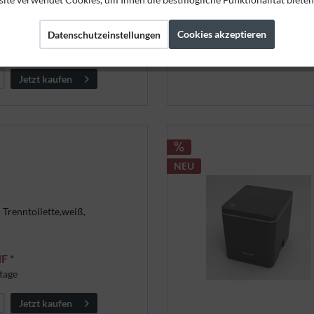
F *
Cookies akzeptieren
Datenschutzeinstellungen
rktage
Jetzt kaufen
NEU
 Trenntoilette,weiß,
F *
tage
Jetzt kaufen