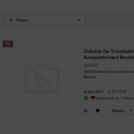
Filtern
Zubehör für Trenntoilet
Kompostierbare Beutel
660562
Abfallbeutel kompostierbar
Beutel
5,27 CHF *
6,20 CHF *
Lieferzeit ca. 5 Werk
Deutschland
Details