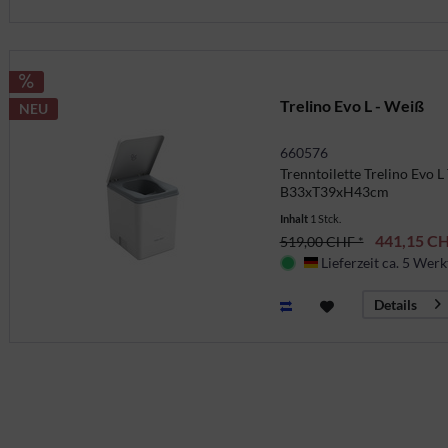
Trelino Evo L - Weiß
NEU
660576
Trenntoilette Trelino Evo L
B33xT39xH43cm
Inhalt
1 Stck.
441,15 CH
519,00 CHF *
Lieferzeit ca. 5 Werk
Deutschland
Details