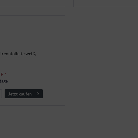
 Trenntoilette,weiß,
F *
tage
Jetzt kaufen