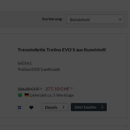
Sortierung:
Trenntoilette Trelino EVO S aus Kunststoff
660561
Trelino EVO S anthrazit
277,10 CHF *
326,00 CHF *
Lieferzeit ca. 5 Werktage
Deutschland
Jetzt kaufen
Details