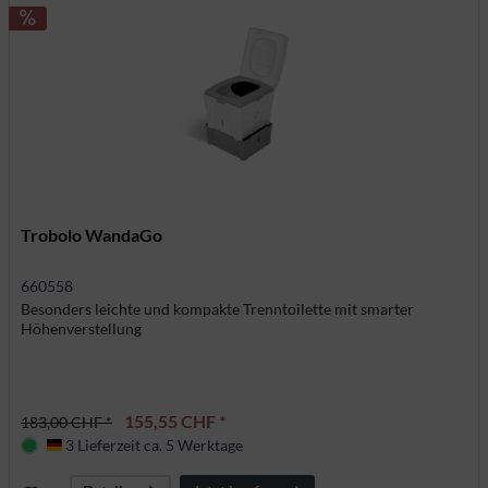
Trobolo WandaGo
660558
Besonders leichte und kompakte Trenntoilette mit smarter
Höhenverstellung
155,55 CHF *
183,00 CHF *
3 Lieferzeit ca. 5 Werktage
Deutschland