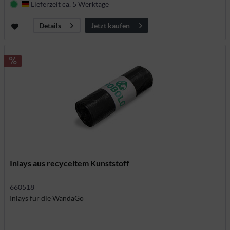
Lieferzeit ca. 5 Werktage
Deutschland
Jetzt kaufen
Details
Inlays aus recyceltem Kunststoff
660518
Inlays für die WandaGo