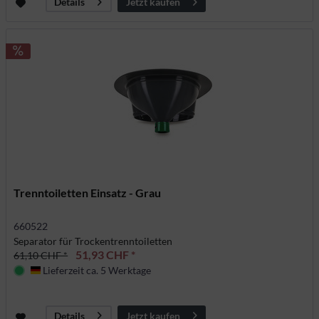
Jetzt kaufen
Details
Trenntoiletten Einsatz - Grau
660522
Separator für Trockentrenntoiletten
51,93 CHF *
61,10 CHF *
Lieferzeit ca. 5 Werktage
Deutschland
Jetzt kaufen
Details