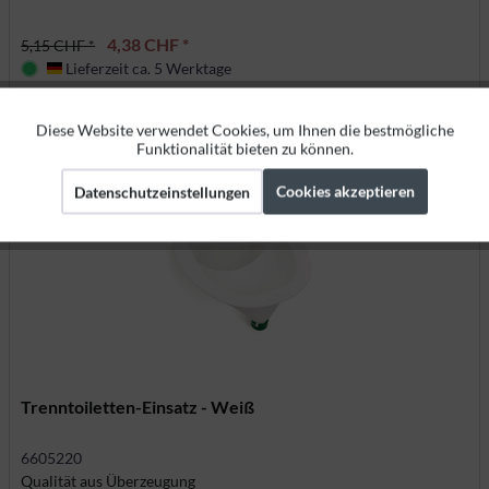
4,38 CHF *
5,15 CHF *
Lieferzeit ca. 5 Werktage
Deutschland
Jetzt kaufen
Details
Diese Website verwendet Cookies, um Ihnen die bestmögliche
Aktiv
Funktionale
Funktionalität bieten zu können.
Cookies akzeptieren
Datenschutzeinstellungen
Aktiv
Marketing
Aktiv
Tracking
Trenntoiletten-Einsatz - Weiß
6605220
Qualität aus Überzeugung