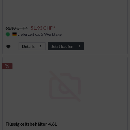
51,93 CHF *
61,10 CHF *
Lieferzeit ca. 5 Werktage
Deutschland
Jetzt kaufen
Details
Flüssigkeitsbehälter 4,6L