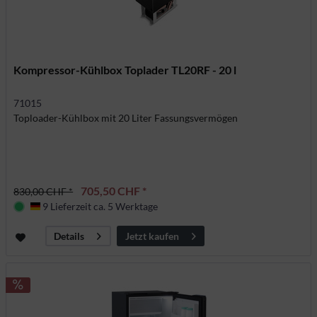
Kompressor-Kühlbox Toplader TL20RF - 20 l
71015
Toploader-Kühlbox mit 20 Liter Fassungsvermögen
705,50 CHF *
830,00 CHF *
9 Lieferzeit ca. 5 Werktage
Deutschland
Jetzt kaufen
Details