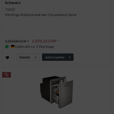
Schwarz
71622
Vitrifrigo Kühlschrank der Chromelock-Serie
1.070,15 CHF *
1.259,00 CHF *
Lieferzeit ca. 5 Werktage
Deutschland
Jetzt kaufen
Details