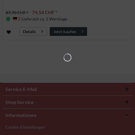
74,54 CHF *
87,70 CHF *
5 Lieferzeit ca. 5 Werktage
Deutschland
Jetzt kaufen
Details
Service E-Mail
Shop Service
Informationen
Cookie-Einstellungen