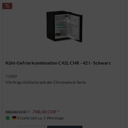
Kühl-Gefrierkombination C42L CHR - 42 l - Schwarz
71600
Vitrifrigo Kühlschrank der Chromelock-Serie
748,00 CHF *
880,00 CHF *
8 Lieferzeit ca. 5 Werktage
Deutschland