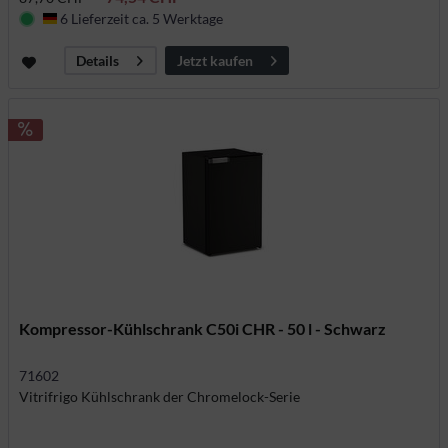
6 Lieferzeit ca. 5 Werktage
Deutschland
Jetzt kaufen
Details
Kompressor-Kühlschrank C50i CHR - 50 l - Schwarz
71602
Vitrifrigo Kühlschrank der Chromelock-Serie