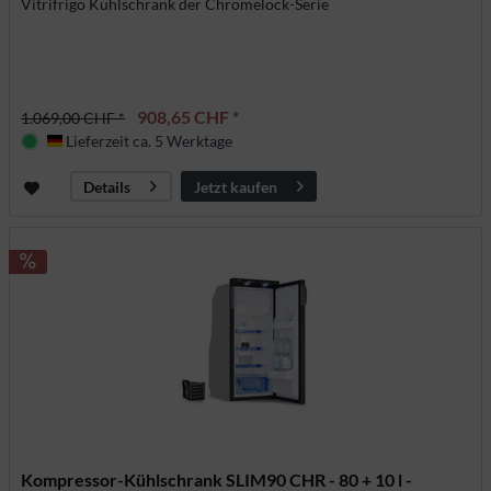
Vitrifrigo Kühlschrank der Chromelock-Serie
908,65 CHF *
1.069,00 CHF *
Lieferzeit ca. 5 Werktage
Deutschland
Jetzt kaufen
Details
Kompressor-Kühlschrank SLIM90 CHR - 80 + 10 l -