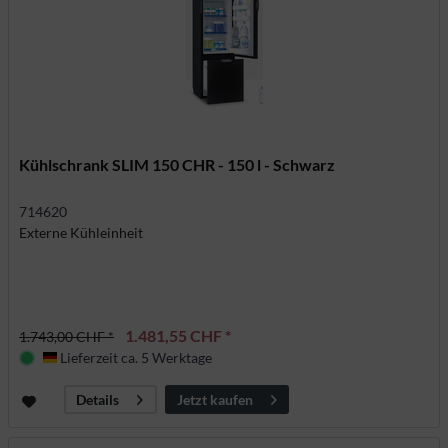
Kühlschrank SLIM 150 CHR - 150 l - Schwarz
714620
Externe Kühleinheit
1.481,55 CHF *
1.743,00 CHF *
Lieferzeit ca. 5 Werktage
Deutschland
Jetzt kaufen
Details