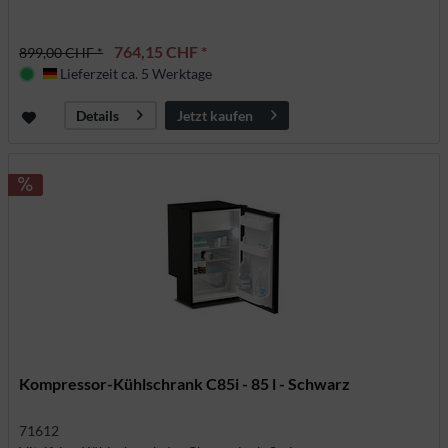
764,15 CHF *
899,00 CHF *
Lieferzeit ca. 5 Werktage
Deutschland
Jetzt kaufen
Details
Kompressor-Kühlschrank C85i - 85 l - Schwarz
71612