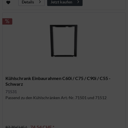
Jetzt kaufen
Details
Kühlschrank Einbaurahmen C60i / C75 / C90i / C55 -
Schwarz
71531
Passend zu den Kühlschränken Art.-Nr. 71501 und 71512
74,54 CHF *
87,70 CHF *