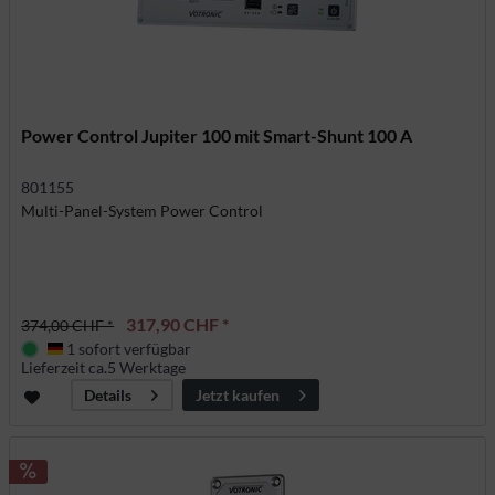
Power Control Jupiter 100 mit Smart-Shunt 100 A
801155
Multi-Panel-System Power Control
317,90 CHF *
374,00 CHF *
1 sofort verfügbar
Deutschland
Lieferzeit ca.5 Werktage
Jetzt kaufen
Details