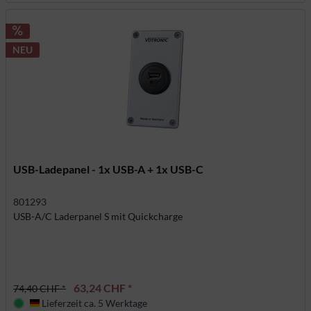
NEU
USB-Ladepanel - 1x USB-A + 1x USB-C
801293
USB-A/C Laderpanel S mit Quickcharge
63,24 CHF *
74,40 CHF *
Lieferzeit ca. 5 Werktage
Deutschland