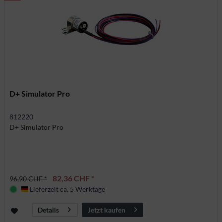
D+ Simulator Pro
812220
D+ Simulator Pro
82,36 CHF *
96,90 CHF *
Lieferzeit ca. 5 Werktage
Deutschland
Jetzt kaufen
Details