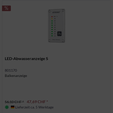
LED-Abwasseranzeige S
801170
Balkenanzeige
47,69 CHF *
56,10 CHF *
Lieferzeit ca. 5 Werktage
Deutschland