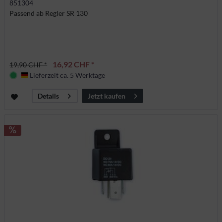
851304
Passend ab Regler SR 130
16,92 CHF *
19,90 CHF *
Lieferzeit ca. 5 Werktage
Deutschland
Jetzt kaufen
Details