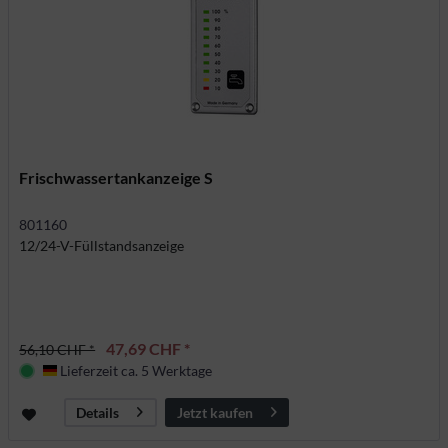
Frischwassertankanzeige S
801160
12/24-V-Füllstandsanzeige
47,69 CHF *
56,10 CHF *
Lieferzeit ca. 5 Werktage
Deutschland
Jetzt kaufen
Details