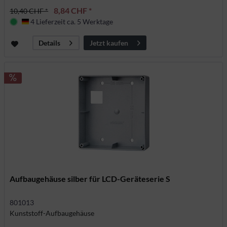
8,84 CHF *
10,40 CHF *
4 Lieferzeit ca. 5 Werktage
Deutschland
Jetzt kaufen
Details
Aufbaugehäuse silber für LCD-Geräteserie S
801013
Kunststoff-Aufbaugehäuse