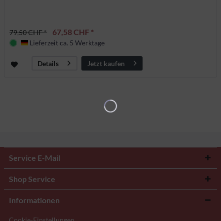
67,58 CHF *
79,50 CHF *
Lieferzeit ca. 5 Werktage
Deutschland
Jetzt kaufen
Details
Service E-Mail
Shop Service
Informationen
Cookie-Einstellungen