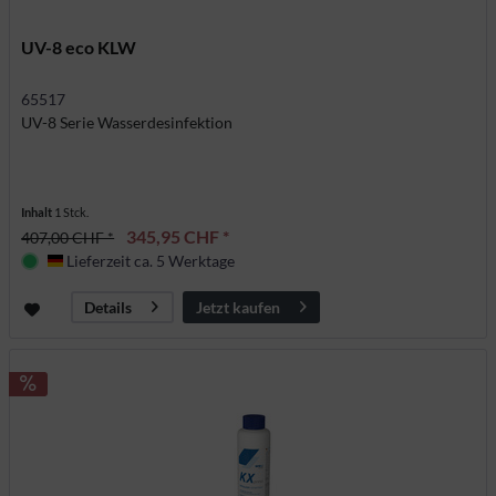
UV-8 eco KLW
65517
UV-8 Serie Wasserdesinfektion
Inhalt
1 Stck.
345,95 CHF *
407,00 CHF *
Lieferzeit ca. 5 Werktage
Deutschland
Jetzt kaufen
Details