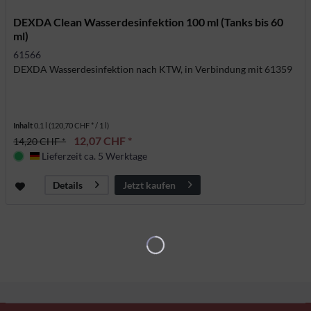
DEXDA Clean Wasserdesinfektion 100 ml (Tanks bis 60
ml)
61566
DEXDA Wasserdesinfektion nach KTW, in Verbindung mit 61359
Inhalt
0.1 l
(120,70 CHF * / 1 l)
12,07 CHF *
14,20 CHF *
Lieferzeit ca. 5 Werktage
Deutschland
Jetzt kaufen
Details