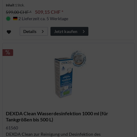
Inhalt
1 Stck.
509,15 CHF *
599,00 CHF *
2 Lieferzeit ca. 5 Werktage
Deutschland
Jetzt kaufen
Details
DEXDA Clean Wasserdesinfektion 1000 ml (für
Tankgrößen bis 500 L)
61560
DEXDA Clean zur Reinigung und Desinfektion des