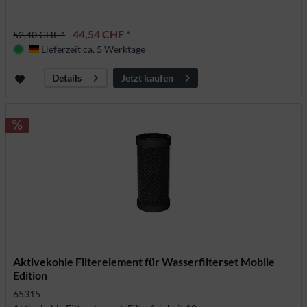
44,54 CHF *
52,40 CHF *
Lieferzeit ca. 5 Werktage
Deutschland
Jetzt kaufen
Details
Aktivekohle Filterelement für Wasserfilterset Mobile
Edition
65315