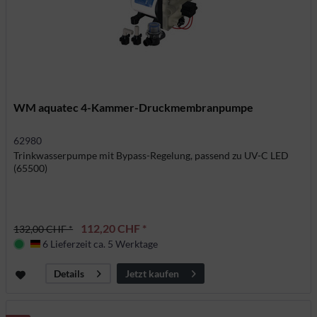
WM aquatec 4-Kammer-Druckmembranpumpe
62980
Trinkwasserpumpe mit Bypass-Regelung, passend zu UV-C LED
(65500)
112,20 CHF *
132,00 CHF *
6 Lieferzeit ca. 5 Werktage
Deutschland
Jetzt kaufen
Details