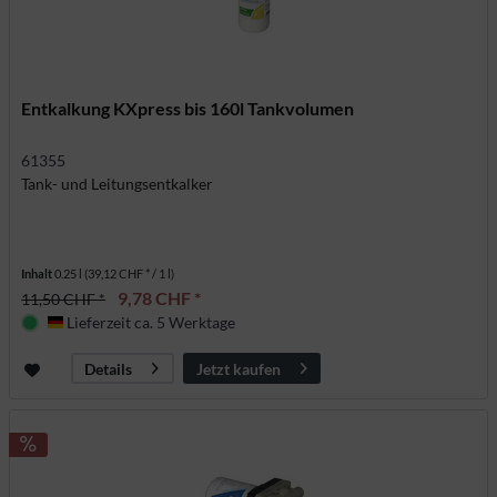
Entkalkung KXpress bis 160l Tankvolumen
61355
Tank- und Leitungsentkalker
Inhalt
0.25 l
(39,12 CHF * / 1 l)
9,78 CHF *
11,50 CHF *
Lieferzeit ca. 5 Werktage
Deutschland
Jetzt kaufen
Details