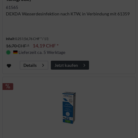
61565
DEXDA Wasserdesinfektion nach KTW, in Verbindung mit 61359
Inhalt
0.25 l
(56,76 CHF * / 1 l)
14,19 CHF *
16,70 CHF *
Lieferzeit ca. 5 Werktage
Deutschland
Jetzt kaufen
Details