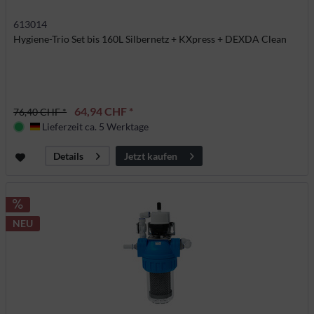
613014
Hygiene-Trio Set bis 160L Silbernetz + KXpress + DEXDA Clean
64,94 CHF *
76,40 CHF *
Lieferzeit ca. 5 Werktage
Deutschland
Jetzt kaufen
Details
NEU