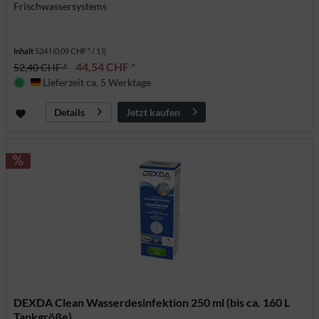
Frischwassersystems
Inhalt
524 l
(0,09 CHF * / 1 l)
44,54 CHF *
52,40 CHF *
Lieferzeit ca. 5 Werktage
Deutschland
Jetzt kaufen
Details
DEXDA Clean Wasserdesinfektion 250 ml (bis ca. 160 L
Tankgröße)