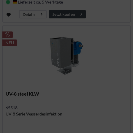
Lieferzeit ca. 5 Werktage
Deutschland
Jetzt kaufen
Details
NEU
UV-8 steel KLW
65518
UV-8 Serie Wasserdesinfektion