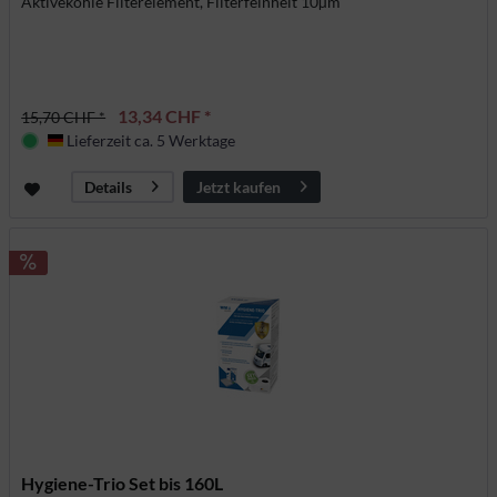
Aktivekohle Filterelement, Filterfeinheit 10µm
13,34 CHF *
15,70 CHF *
Lieferzeit ca. 5 Werktage
Deutschland
Jetzt kaufen
Details
Hygiene-Trio Set bis 160L