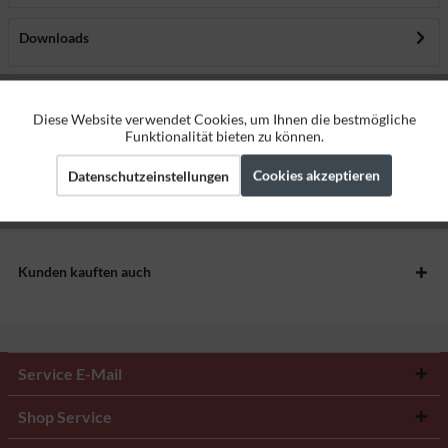
Downloads
Bewertungen
0
Diese Website verwendet Cookies, um Ihnen die bestmögliche
Aktiv
Funktionale
Bewertungen lesen, schreiben und diskutieren...
mehr
Funktionalität bieten zu können.
Herstellerangaben
Cookies akzeptieren
Datenschutzeinstellungen
Aktiv
Marketing
Aktiv
Tracking
Kunden kauften auch
Service E-Mail
Shop Service