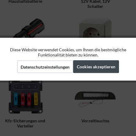
Haushaltsbatterie
12V Kabel, 12V
Schalter
Diese Website verwendet Cookies, um Ihnen die bestmögliche
Aktiv
Funktionale
Funktionalität bieten zu können.
12V Stecker,
230V Steckdose, 230V
Zigarettenanzünder
Schalter Berker,
Cookies akzeptieren
Datenschutzeinstellungen
Aktiv
Marketing
Adapter
Improjal
Aktiv
Tracking
Kfz-Sicherungen und
Vorzeltleuchte
Verteiler