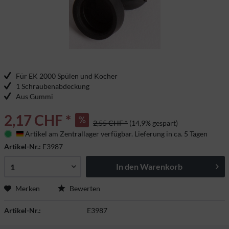
Für EK 2000 Spülen und Kocher
1 Schraubenabdeckung
Aus Gummi
2,17 CHF *
2,55 CHF *
(14,9% gespart)
Artikel am Zentrallager verfügbar. Lieferung in ca. 5 Tagen
Deutschland
Artikel-Nr.:
E3987
In den
Warenkorb
Merken
Bewerten
Artikel-Nr.:
E3987