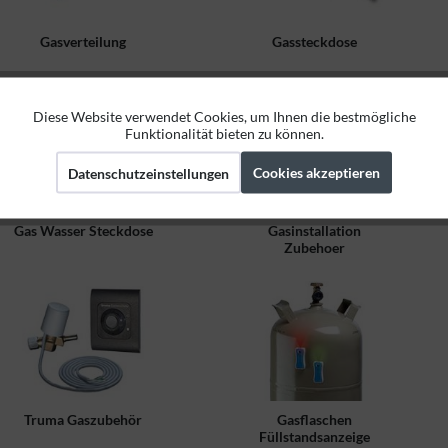
Gasverteilung
Gassteckdose
Diese Website verwendet Cookies, um Ihnen die bestmögliche
Aktiv
Funktionale
Funktionalität bieten zu können.
Cookies akzeptieren
Datenschutzeinstellungen
Aktiv
Marketing
Gas Wasser Steckdose
Gasinstallation
Aktiv
Tracking
Zubehoer
Truma Gaszubehör
Gasflaschen
Füllstandsanzeige