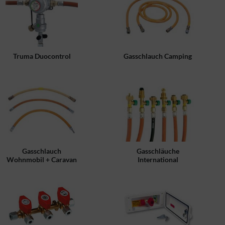
Truma Duocontrol
Gasschlauch Camping
Gasschlauch
Gasschläuche
Wohnmobil + Caravan
International