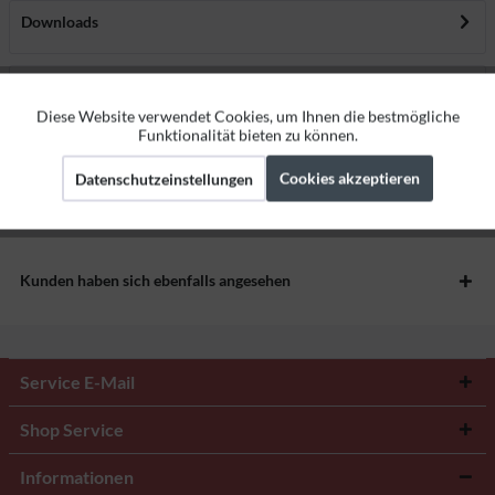
Downloads
Bewertungen
0
Diese Website verwendet Cookies, um Ihnen die bestmögliche
Aktiv
Bewertungen lesen, schreiben und diskutieren...
mehr
Funktionale
Funktionalität bieten zu können.
Herstellerangaben
Cookies akzeptieren
Datenschutzeinstellungen
Aktiv
Marketing
Aktiv
Tracking
Kunden haben sich ebenfalls angesehen
Service E-Mail
Shop Service
Informationen