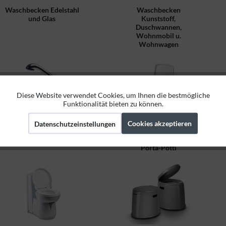
Waschbecken Edelstahl
Waschbecken
und Glas
Kunststoff,
Duschwannen,
Wohnmobil u.
Wohnwagen
Diese Website verwendet Cookies, um Ihnen die bestmögliche
Aktiv
Funktionale
Funktionalität bieten zu können.
Cookies akzeptieren
Datenschutzeinstellungen
Aktiv
Marketing
Duscharmaturen
Chemietoilette,
Camping Toilette,
Porta-Potti
Aktiv
Tracking