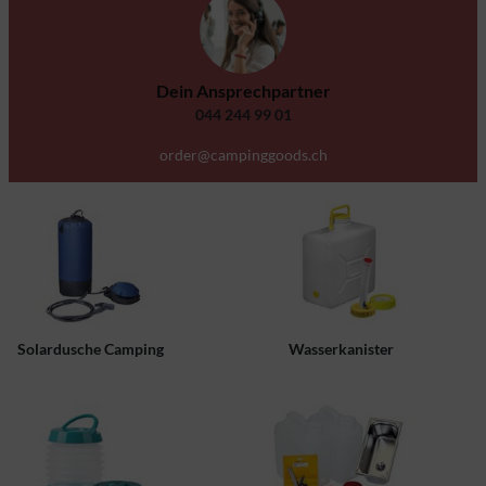
Dein Ansprechpartner
044 244 99 01
order@campinggoods.ch
Solardusche Camping
Wasserkanister