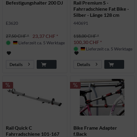
Befestigungshalter 200 DJ
Rail Premium S -
Fahrradschiene Fat Bike -
Silber - Länge 128 cm
E3620
440691
23,37 CHF *
27,50 CHF *
118,00 CHF *
100,30 CHF *
Lieferzeit ca. 5 Werktage
Deutschland
Lieferzeit ca. 5 Werktage
Deutschland
Details
Details
Rail Quick C
Bike Frame Adapter
Fahrradschiene 101-167
f.Back