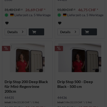
26,69 CHF *
46,75 CHF *
31,40 CHF *
55,00 CHF *
Lieferzeit ca. 5 Werktage
Lieferzeit ca. 5 Werktage
Deutschland
Deutschland
Details
Details
Drip Stop 200 Deep Black
Drip Stop 500 - Deep
für Mini-Regenrinne
Black - 500 cm
200cm
44435
44436
Inhalt
2 lfm
(15,30 CHF * / 1 lfm)
Inhalt
5 lfm
(12,15 CHF * / 1 lfm)