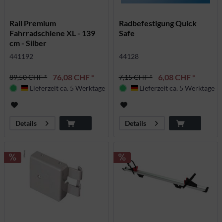
Rail Premium
Radbefestigung Quick
Fahrradschiene XL - 139
Safe
cm - Silber
441192
44128
76,08 CHF *
6,08 CHF *
89,50 CHF *
7,15 CHF *
Lieferzeit ca. 5 Werktage
Lieferzeit ca. 5 Werktage
Deutschland
Deutschland
Details
Details