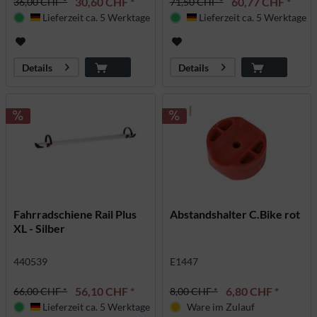
30,60 CHF *
60,77 CHF *
36,00 CHF *
71,50 CHF *
Lieferzeit ca. 5 Werktage
Lieferzeit ca. 5 Werktage
Deutschland
Deutschland
Details
Details
Fahrradschiene Rail Plus
Abstandshalter C.Bike rot
XL - Silber
440539
E1447
56,10 CHF *
6,80 CHF *
66,00 CHF *
8,00 CHF *
Lieferzeit ca. 5 Werktage
Ware im Zulauf
Deutschland