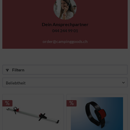
Dein Ansprechpartner
044 244 99 01
order@campinggoods.ch
Filtern