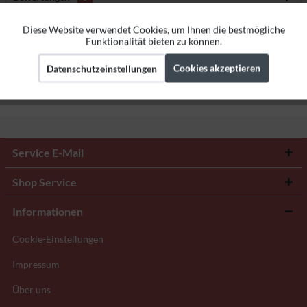
Bewertungen lesen, schreiben und diskutieren...
mehr
Diese Website verwendet Cookies, um Ihnen die bestmögliche
Aktiv
Funktionale
Funktionalität bieten zu können.
Herstellerangaben
Cookies akzeptieren
Datenschutzeinstellungen
Aktiv
Marketing
Aktiv
Tracking
Service E-Mail
Shop Service
Informationen
Cookie-Einstellungen
Impressum
Über uns