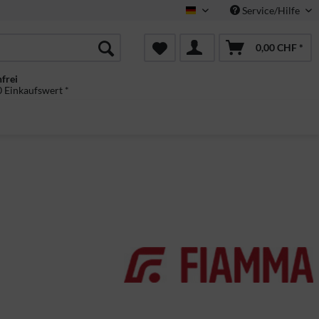
Service/Hilfe
Deutsch
0,00 CHF *
frei
 Einkaufswert *