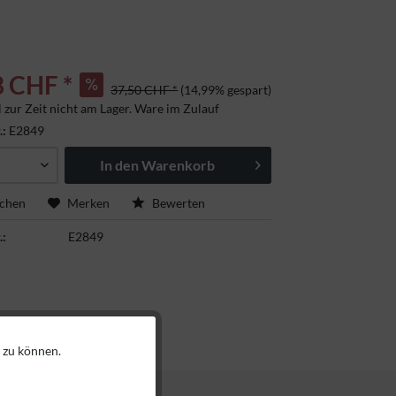
8 CHF *
37,50 CHF *
(14,99% gespart)
l zur Zeit nicht am Lager. Ware im Zulauf
.:
E2849
In den
Warenkorb
ichen
Merken
Bewerten
.:
E2849
 zu können.
Aktiv