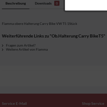
Marketing
Beschreibung
Downloads
0
Bewertungen
0
H
Tracking
Fiamma obere Halterung Carry Bike VW T5 1Stück
Weiterführende Links zu "Ob.Halterung Carry BikeT5"
Fragen zum Artikel?
Weitere Artikel von Fiamma
Service E-Mail
Shop Service