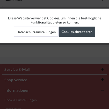
Bewertungen
0
Diese Website verwendet Cookies, um Ihnen die bestmögliche
Aktiv
Funktionale
Bewertungen lesen, schreiben und diskutieren...
mehr
Funktionalität bieten zu können.
Cookies akzeptieren
Datenschutzeinstellungen
Herstellerangaben
Aktiv
Marketing
Aktiv
Tracking
Service E-Mail
Shop Service
Informationen
Cookie-Einstellungen
Impressum