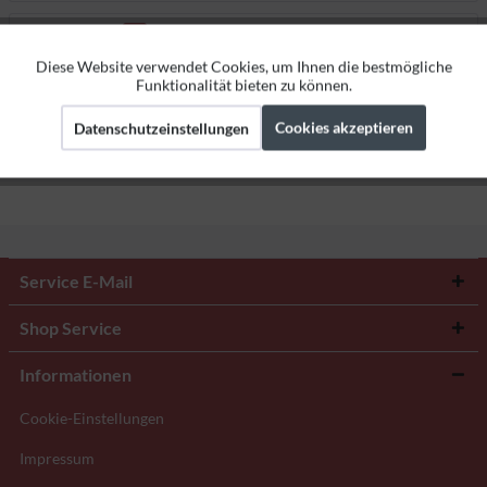
Bewertungen
0
Bewertungen lesen, schreiben und diskutieren...
mehr
Diese Website verwendet Cookies, um Ihnen die bestmögliche
Aktiv
Funktionale
Funktionalität bieten zu können.
Herstellerangaben
Cookies akzeptieren
Datenschutzeinstellungen
Aktiv
Marketing
Aktiv
Tracking
Service E-Mail
Shop Service
Informationen
Cookie-Einstellungen
Impressum