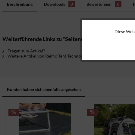
Beschreibung
Downloads
0
Bewertungen
0
H
Diese Webs
Funktionale
Weiterführende Links zu "Seitenwand LINOSA 350"
Marketing
Fragen zum Artikel?
Weitere Artikel von Reimo Tent Technology
Tracking
Kunden haben sich ebenfalls angesehen