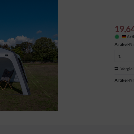
19,6
Arti
Deu
Artikel-Nr
Vergle
Artikel-Nr