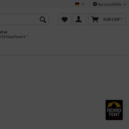
Service/Hilfe
Deutsch
0,00 CHF *
frei
 Einkaufswert *