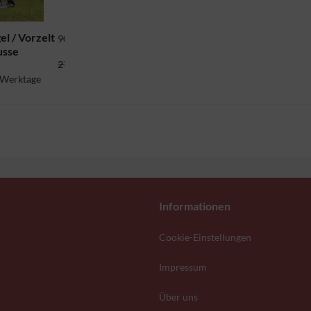
l / Vorzelt
90687
usse
233,75 CHF *
275,00 CHF *
5 Werktage
Informationen
Cookie-Einstellungen
Impressum
Über uns