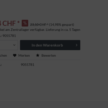
4 CHF *
23,10 CHF *
(14,98% gespart)
kel am Zentrallager verfügbar. Lieferung in ca. 5 Tagen
tschland
.:
9055781
In den
Warenkorb
ichen
Merken
Bewerten
.:
9055781