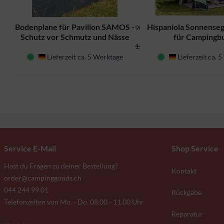
Bodenplane für Pavillon SAMOS -
Hispaniola Sonnensege
905531
Schutz vor Schmutz und Nässe
für Campingb
13,34 CHF *
15,70 CHF *
Lieferzeit ca. 5 Werktage
Lieferzeit ca. 
Deutschland
Deutschland
Service E-Mail
Shop Service
Hast du Fragen zu deiner Bestellung?
Kontakt
order@campinggoods.ch
044 244 99 01
Rückgabe
Telefonzeiten von Mo. - Do. 08.00 - 11.00 Uhr
Reparatur