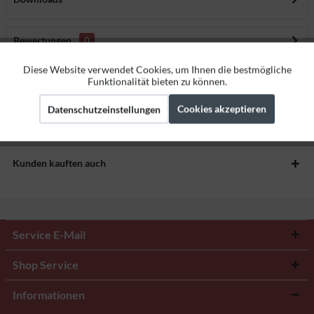
Bewertungen
0
Bewertungen lesen, schreiben und diskutieren...
mehr
Diese Website verwendet Cookies, um Ihnen die bestmögliche
Aktiv
Funktionale
Funktionalität bieten zu können.
Herstellerangaben
Cookies akzeptieren
Datenschutzeinstellungen
Aktiv
Marketing
Aktiv
Tracking
Kunden kauften auch
Service E-Mail
Shop Service
Informationen