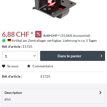
6,88 CHF *
8,10 CHF *
(15,06% économisé)
Artikel am Zentrallager verfügbar. Lieferung in ca. 5 Tagen
Deutschland
Réf. d'article :
E1725
Dans le panier
Se souv.
Commentaire
Réf. d'article :
E1725
Description
plus