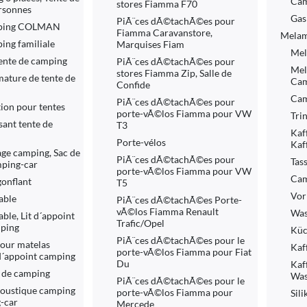
Cam
stores Fiamma F70
rsonnes
Gas
PiÃ¨ces dÃ©tachÃ©es pour
mping COLMAN
Fiamma Caravanstore,
Melam
ing familiale
Marquises Fiam
Mel
ente de camping
PiÃ¨ces dÃ©tachÃ©es pour
Mel
stores Fiamma Zip, Salle de
ature de tente de
Cam
Confide
Cam
PiÃ¨ces dÃ©tachÃ©es pour
tion pour tentes
porte-vÃ©los Fiamma pour VW
Tri
ant tente de
T3
Kaf
Porte-vélos
Kaf
ge camping, Sac de
PiÃ¨ces dÃ©tachÃ©es pour
Tass
ping-car
porte-vÃ©los Fiamma pour VW
Cam
gonflant
T5
Vor
able
PiÃ¨ces dÃ©tachÃ©es Porte-
vÃ©los Fiamma Renault
Was
ble, Lit d´appoint
Trafic/Opel
mping
Küc
PiÃ¨ces dÃ©tachÃ©es pour le
pour matelas
Kaf
porte-vÃ©los Fiamma pour Fiat
t d´appoint camping
Du
Kaf
 de camping
Was
PiÃ¨ces dÃ©tachÃ©es pour le
oustique camping
porte-vÃ©los Fiamma pour
Sil
-car
Mercede