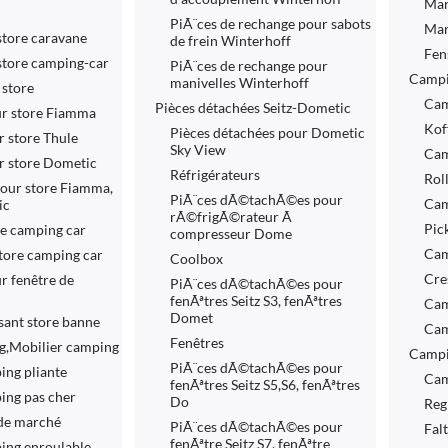
Mar
PiÃ¨ces de rechange pour sabots
Mar
store caravane
de frein Winterhoff
Fen
store camping-car
PiÃ¨ces de rechange pour
Campi
manivelles Winterhoff
 store
Cam
Pièces détachées Seitz-Dometic
ur store Fiamma
Kof
Pièces détachées pour Dometic
r store Thule
Sky View
Cam
r store Dometic
Réfrigérateurs
Rol
pour store Fiamma,
PiÃ¨ces dÃ©tachÃ©es pour
Cam
ic
rÃ©frigÃ©rateur Ã
Pic
re camping car
compresseur Dome
Cam
tore camping car
Coolbox
Cre
ur fenêtre de
PiÃ¨ces dÃ©tachÃ©es pour
fenÃªtres Seitz S3, fenÃªtres
Cam
Domet
sant store banne
Cam
Fenêtres
g,Mobilier camping
Campi
PiÃ¨ces dÃ©tachÃ©es pour
ing pliante
Cam
fenÃªtres Seitz S5,S6, fenÃªtres
ing pas cher
Do
Reg
 de marché
PiÃ¨ces dÃ©tachÃ©es pour
Fal
fenÃªtre Seitz S7, fenÃªtre
ing enroulable,