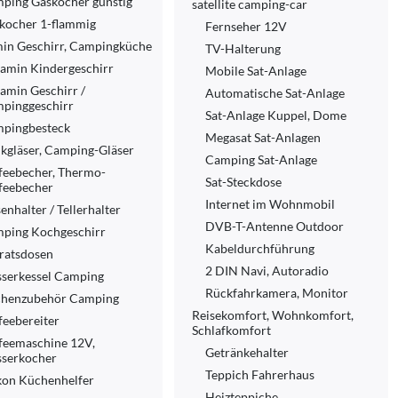
ping Gaskocher günstig
satellite camping-car
kocher 1-flammig
Fernseher 12V
in Geschirr, Campingküche
TV-Halterung
amin Kindergeschirr
Mobile Sat-Anlage
amin Geschirr /
Automatische Sat-Anlage
pinggeschirr
Sat-Anlage Kuppel, Dome
pingbesteck
Megasat Sat-Anlagen
nkgläser, Camping-Gläser
Camping Sat-Anlage
feebecher, Thermo-
Sat-Steckdose
feebecher
Internet im Wohnmobil
enhalter / Tellerhalter
DVB-T-Antenne Outdoor
ping Kochgeschirr
Kabeldurchführung
ratsdosen
2 DIN Navi, Autoradio
serkessel Camping
Rückfahrkamera, Monitor
henzubehör Camping
Reisekomfort, Wohnkomfort,
feebereiter
Schlafkomfort
feemaschine 12V,
Getränkehalter
serkocher
Teppich Fahrerhaus
ikon Küchenhelfer
Heizteppiche