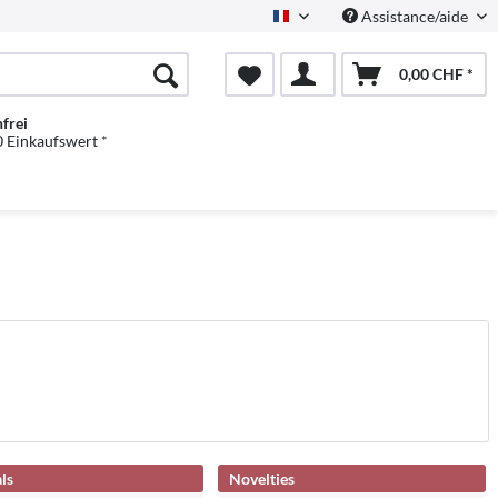
Assistance/aide
Französisch
0,00 CHF *
frei
 Einkaufswert *
ls
Novelties