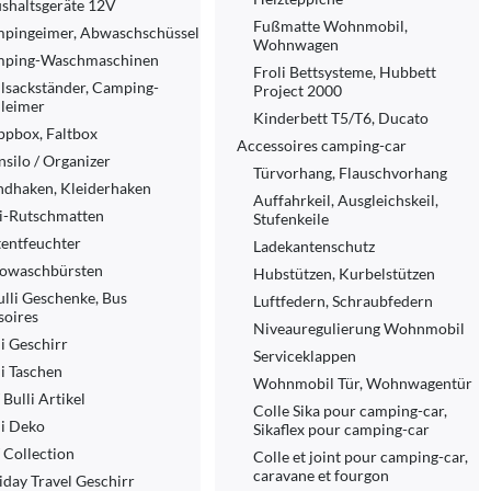
shaltsgeräte 12V
Fußmatte Wohnmobil,
pingeimer, Abwaschschüssel
Wohnwagen
ping-Waschmaschinen
Froli Bettsysteme, Hubbett
lsackständer, Camping-
Project 2000
leimer
Kinderbett T5/T6, Ducato
ppbox, Faltbox
Accessoires camping-car
nsilo / Organizer
Türvorhang, Flauschvorhang
dhaken, Kleiderhaken
Auffahrkeil, Ausgleichskeil,
i-Rutschmatten
Stufenkeile
tentfeuchter
Ladekantenschutz
owaschbürsten
Hubstützen, Kurbelstützen
lli Geschenke, Bus
Luftfedern, Schraubfedern
soires
Niveauregulierung Wohnmobil
li Geschirr
Serviceklappen
li Taschen
Wohnmobil Tür, Wohnwagentür
Bulli Artikel
Colle Sika pour camping-car,
li Deko
Sikaflex pour camping-car
Collection
Colle et joint pour camping-car,
caravane et fourgon
iday Travel Geschirr