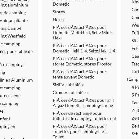
Kin
Dometic
ping aluminium
Gar
Stores
nt de camping
Cam
Hekis
e-nique pliante
Wes
PiÃ¨ces dÃ©tachÃ©es pour
ping Camp4
Dometic Midi-Heki, Seitz Midi-
Fuß
ing Westfield
Heki
Sit
ne camping
PiÃ¨ces dÃ©tachÃ©es pour
Fel
Dometic Heki 1-4, Seitz Heki 1-4
ées pour table de
Cam
PiÃ¨ces dÃ©tachÃ©es pour
stores Dometic, stores Prostor
Tas
ière camping
PiÃ¨ces dÃ©tachÃ©es pour
Luf
ing
tente auvent Dometic
Campi
rdin en Aluminium
SMEV cuisinière
4 P
nt camping
Cramer cuisinière
5 P
ur en scène
PiÃ¨ces dÃ©tachÃ©es pour gril
Fam
te camping
Ã gaz Dometic, camping-car av
Zel
ge
PiÃ¨ces de rechange pour
Zel
toilettes de camping, toilettes chi
enfant
Zel
PiÃ¨ces dÃ©tachÃ©es pour
mping en
Toilettes pour camping-cars,
Sch
Toilet