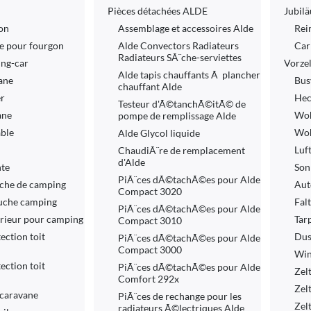
Pièces détachées ALDE
Jubil
on
Assemblage et accessoires Alde
Rei
re pour fourgon
Alde Convectors Radiateurs
Car
Radiateurs SÃ¨che-serviettes
ng-car
Vorzel
Alde tapis chauffants Ã plancher
ane
Bus
chauffant Alde
er
Hec
Testeur d'Ã©tanchÃ©itÃ© de
ane
Woh
pompe de remplissage Alde
able
Woh
Alde Glycol liquide
Luf
ChaudiÃ¨re de remplacement
d'Alde
nte
Son
PiÃ¨ces dÃ©tachÃ©es pour Alde
âche de camping
Aut
Compact 3020
uche camping
Fal
PiÃ¨ces dÃ©tachÃ©es pour Alde
érieur pour camping
Tar
Compact 3010
ection toit
Dus
PiÃ¨ces dÃ©tachÃ©es pour Alde
Compact 3000
Win
ection toit
PiÃ¨ces dÃ©tachÃ©es pour Alde
Zel
Comfort 292x
Zel
 caravane
PiÃ¨ces de rechange pour les
Zel
radiateurs Ã©lectriques Alde