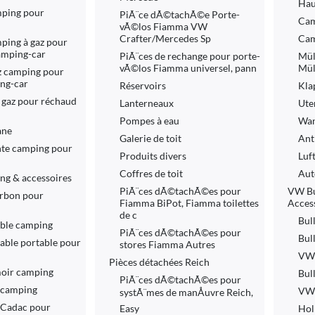
Hau
ping pour
PiÃ¨ce dÃ©tachÃ©e Porte-
Cam
vÃ©los Fiamma VW
Crafter/Mercedes Sp
Cam
ping à gaz pour
camping-car
PiÃ¨ces de rechange pour porte-
Mül
vÃ©los Fiamma universel, pann
Mül
z camping pour
ing-car
Réservoirs
Kla
 gaz pour réchaud
Lanterneaux
Ute
Pompes à eau
Wan
ane
Galerie de toit
Ant
nte camping pour
Produits divers
Luf
Coffres de toit
Aut
ng & accessoires
PiÃ¨ces dÃ©tachÃ©es pour
VW Bu
rbon pour
Fiamma BiPot, Fiamma toilettes
Acces
de c
Bul
able camping
PiÃ¨ces dÃ©tachÃ©es pour
Bul
able portable pour
stores Fiamma Autres
VW 
Pièces détachées Reich
oir camping
Bul
PiÃ¨ces dÃ©tachÃ©es pour
 camping
VW 
systÃ¨mes de manÅuvre Reich,
 Cadac pour
Easy
Hol