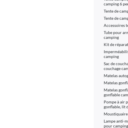
camping 6 pe
Tente de ca
Tente de camp
Accessoires t
Tube pour arm
camping
Kit de répara
Imperméabilis
camping
Sac de coucha
couchage cam
Matelas auto
Matelas gonfl
Matelas gonfla
gonflable ca
Pompe à air 
gonflable, li
Moustiquaire
Lampe anti-m
pour camping