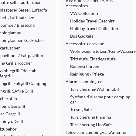
VW Bulli Geschenke, Bus
matte selbstaufblasbar
Accessoires
blasbarer Sessel, Luftsofa
VW Collection
tbett, Luftmatratze
Holiday Travel Geschirr
tpumpe / Blasebalg
Holiday Travel Collection
pinglampe
Bus Gadgets
pingkocher, Gaskocher
Accessoire caravane
kartuschen
Wohnwagenstützen/Keile/Wasser
pavillons / Faltpavillon
Trittstufe, Einstiegsstufe
ng Grills, Kocher
Bodenschürzen
zkohlegrill Edelstahl,
Reinigung / Pflege
ergrill
Alarme camping-car
ppgrill, Faltgrill Camping
Türsicherung-Wohnmobil
hgrill, SAfire Grill
Système d´alarme pour camping-
cherofen
car
ping Gasgrill
Tresor, Safe
ac Gasgrill
Türsicherung Fiamma
pingaz Grill
Türsicherung HeoSafe
llzubehör
Téléviseur camping-car,Antenne