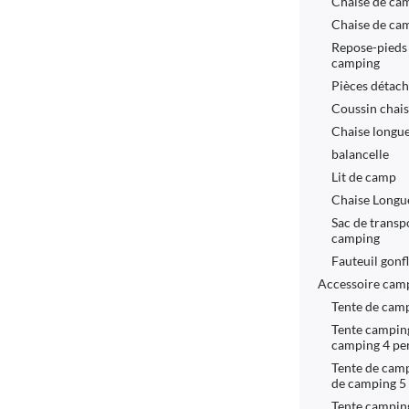
Chaise de c
Chaise de ca
Repose-pieds 
camping
Pièces détach
Coussin chai
Chaise longue
balancelle
Lit de camp
Chaise Longu
Sac de transp
camping
Fauteuil gonf
Accessoire camp
Tente de cam
Tente camping
camping 4 pe
Tente de camp
de camping 5
Tente camping