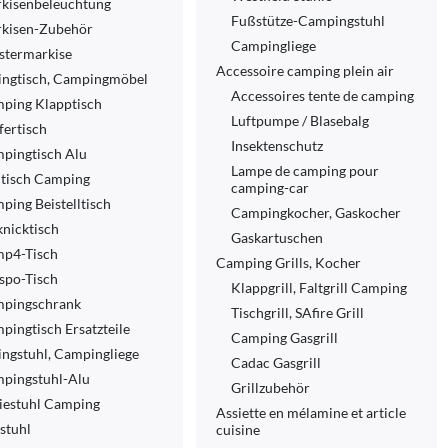
kisenbeleuchtung
Fußstütze-Campingstuhl
kisen-Zubehör
Campingliege
stermarkise
Accessoire camping plein air
ngtisch, Campingmöbel
Accessoires tente de camping
ping Klapptisch
Luftpumpe / Blasebalg
fertisch
Insektenschutz
pingtisch Alu
Lampe de camping pour
ltisch Camping
camping-car
ping Beistelltisch
Campingkocher, Gaskocher
knicktisch
Gaskartuschen
p4-Tisch
Camping Grills, Kocher
spo-Tisch
Klappgrill, Faltgrill Camping
pingschrank
Tischgrill, SAfire Grill
pingtisch Ersatzteile
Camping Gasgrill
ngstuhl, Campingliege
Cadac Gasgrill
pingstuhl-Alu
Grillzubehör
iestuhl Camping
Assiette en mélamine et article
tstuhl
cuisine