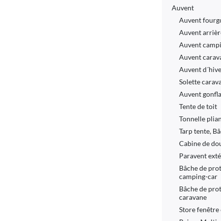
Auvent
Auvent fourg
Auvent arriè
Auvent campi
Auvent carav
Auvent d´hiv
Solette carav
Auvent gonfl
Tente de toit
Tonnelle plia
Tarp tente, B
Cabine de do
Paravent ext
Bâche de prot
camping-car
Bâche de prot
caravane
Store fenêtre