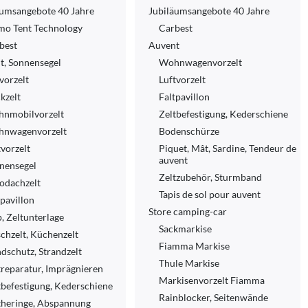
äumsangebote 40 Jahre
Jubiläumsangebote 40 Jahre
mo Tent Technology
Carbest
best
Auvent
t, Sonnensegel
Wohnwagenvorzelt
vorzelt
Luftvorzelt
kzelt
Faltpavillon
nmobilvorzelt
Zeltbefestigung, Kederschiene
nwagenvorzelt
Bodenschürze
tvorzelt
Piquet, Mât, Sardine, Tendeur de
auvent
nensegel
Zeltzubehör, Sturmband
odachzelt
Tapis de sol pour auvent
tpavillon
Store camping-car
p, Zeltunterlage
Sackmarkise
chzelt, Küchenzelt
Fiamma Markise
dschutz, Strandzelt
Thule Markise
treparatur, Imprägnieren
Markisenvorzelt Fiamma
tbefestigung, Kederschiene
Rainblocker, Seitenwände
theringe, Abspannung