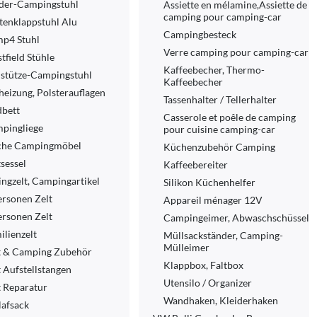
der-Campingstuhl
Assiette en mélamine,Assiette de
camping pour camping-car
tenklappstuhl Alu
Campingbesteck
p4 Stuhl
Verre camping pour camping-car
tfield Stühle
Kaffeebecher, Thermo-
stütze-Campingstuhl
Kaffeebecher
zheizung, Polsterauflagen
Tassenhalter / Tellerhalter
dbett
Casserole et poêle de camping
pingliege
pour cuisine camping-car
che Campingmöbel
Küchenzubehör Camping
tsessel
Kaffeebereiter
ngzelt, Campingartikel
Silikon Küchenhelfer
ersonen Zelt
Appareil ménager 12V
ersonen Zelt
Campingeimer, Abwaschschüssel
ilienzelt
Müllsackständer, Camping-
Mülleimer
t & Camping Zubehör
Klappbox, Faltbox
t Aufstellstangen
Utensilo / Organizer
t Reparatur
Wandhaken, Kleiderhaken
lafsack