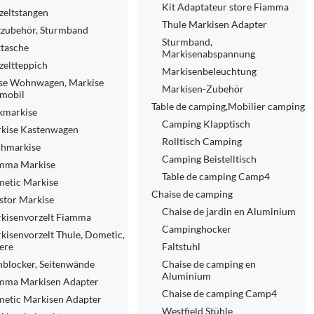
Kit Adaptateur store Fiamma
zeltstangen
Thule Markisen Adapter
tzubehör, Sturmband
Sturmband,
ttasche
Markisenabspannung
zeltteppich
Markisenbeleuchtung
se Wohnwagen, Markise
Markisen-Zubehör
mobil
Table de camping,Mobilier camping
kmarkise
Camping Klapptisch
kise Kastenwagen
Rolltisch Camping
hmarkise
Camping Beistelltisch
mma Markise
Table de camping Camp4
etic Markise
Chaise de camping
stor Markise
Chaise de jardin en Aluminium
kisenvorzelt Fiamma
Campinghocker
kisenvorzelt Thule, Dometic,
ere
Faltstuhl
nblocker, Seitenwände
Chaise de camping en
Aluminium
mma Markisen Adapter
Chaise de camping Camp4
etic Markisen Adapter
Westfield Stühle