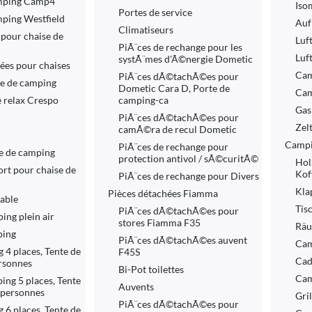
amping Camp4
Iso
Portes de service
mping Westfield
Auf
Climatiseurs
pour chaise de
Luf
PiÃ¨ces de rechange pour les
Luf
systÃ¨mes d'Ã©nergie Dometic
ées pour chaises
Cam
PiÃ¨ces dÃ©tachÃ©es pour
se de camping
Dometic Cara D, Porte de
Cam
 relax Crespo
camping-ca
Gas
PiÃ¨ces dÃ©tachÃ©es pour
Zelt
camÃ©ra de recul Dometic
Campi
PiÃ¨ces de rechange pour
e de camping
protection antivol / sÃ©curitÃ©
Hol
ort pour chaise de
Koff
PiÃ¨ces de rechange pour Divers
Kla
Pièces détachées Fiamma
lable
Tisc
PiÃ¨ces dÃ©tachÃ©es pour
ing plein air
stores Fiamma F35
Räu
ping
PiÃ¨ces dÃ©tachÃ©es auvent
Cam
 4 places, Tente de
F45S
Cad
rsonnes
Bi-Pot toilettes
Cam
ing 5 places, Tente
Auvents
 personnes
Gri
PiÃ¨ces dÃ©tachÃ©es pour
 6 places, Tente de