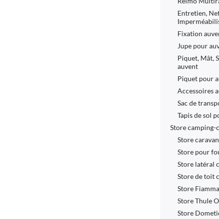
Reimo Multira
Entretien, Ne
Imperméabili
Fixation auven
Jupe pour au
Piquet, Mât, 
auvent
Piquet pour 
Accessoires 
Sac de transp
Tapis de sol 
Store camping-
Store carava
Store pour f
Store latéral
Store de toit
Store Fiamm
Store Thule 
Store Dometi