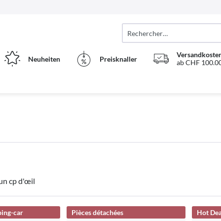
Versandkosten
Neuheiten
Preisknaller
ab CHF 100.00
un cp d'œil
ing-car
Pièces détachées
Hot Dea