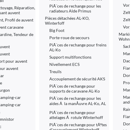
il
Vor
PiÃ¨ces de rechange pour les
ttoyage, Réparation,
radiateurs Alde Primus
Zel
sant auvent
Pièces détachées AL-KO,
Zel
t, Profil de auvent
Winterfoff
Vor
vent caravane
Big Foot
Marki
Sardine, Tendeur de
Porte-roue de secours
Wohn
PiÃ¨ces de rechange pour freins
Sac
auvent
AL-Ko
Mar
auvent
Support multifonctions
Dac
ort pour auvent
Nivellement ECS
Fia
pour auvent
Treuils
Dom
car
Accouplement de sécurité AKS
Pro
ne
PiÃ¨ces de rechange pour
Mar
ourgon
supports de caravane AL-Ko
Mar
 camping-car
PiÃ¨ces de rechange pour les
and
aides Ã la manÅuvre AL-Ko, AL
 camping-car
Rai
a
PiÃ¨ces de rechange pour
Fia
attelages Ã rotule Winterhoff
Omnistor
Dom
PiÃ¨ces de rechange pour tÃªtes
c
d'accouplement Winterhoff