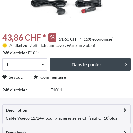
43,86 CHF *
51,60 CHF *
(15% économisé)
Artikel zur Zeit nicht am Lager. Ware im Zulauf
Réf. d'article :
E1011
Dans le panier
Se souv.
Commentaire
Réf. d'article :
E1011
Description
Câble Waeco 12/24V pour glacières série CF (sauf CF18)
plus
Downloads