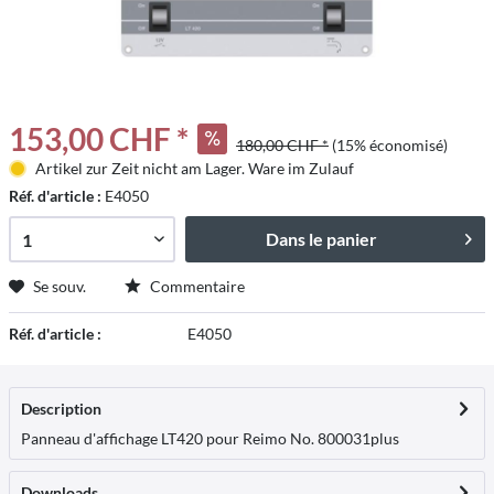
153,00 CHF *
180,00 CHF *
(15% économisé)
Artikel zur Zeit nicht am Lager. Ware im Zulauf
Réf. d'article :
E4050
Dans le panier
Se souv.
Commentaire
Réf. d'article :
E4050
Description
Panneau d'affichage LT420 pour Reimo No. 800031
plus
Downloads