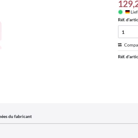
129,
Lief
Deu
Réf. d'arti
Compa
Réf. d'artic
ées du fabricant