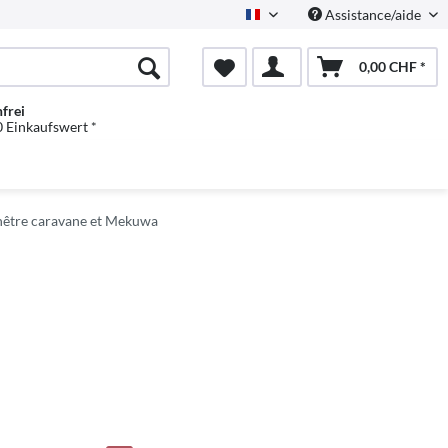
Assistance/aide
Französisch
0,00 CHF *
frei
 Einkaufswert *
nêtre caravane et Mekuwa