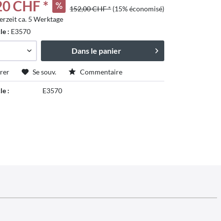
20 CHF *
152,00 CHF *
(15% économisé)
erzeit ca. 5 Werktage
tschland
cle :
E3570
Dans le panier
rer
Se souv.
Commentaire
le :
E3570