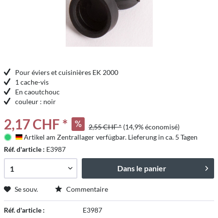
Pour éviers et cuisinières EK 2000
1 cache-vis
En caoutchouc
couleur : noir
2,17 CHF *
2,55 CHF *
(14,9% économisé)
Artikel am Zentrallager verfügbar. Lieferung in ca. 5 Tagen
Deutschland
Réf. d'article :
E3987
Dans le panier
Se souv.
Commentaire
Réf. d'article :
E3987