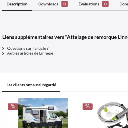
Description
Downloads
0
Évaluations
0
Donn
Liens supplémentaires vers "Attelage de remorque Linne
Questions sur l'article ?
Autres articles de Linnepe
Les clients ont aussi regardé