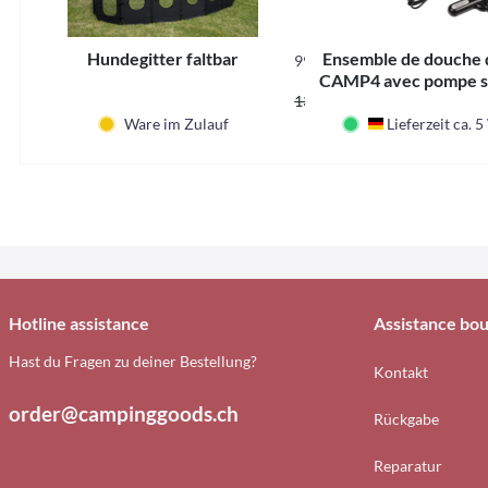
Hundegitter faltbar
Ensemble de douche 
99332
CAMP4 avec pompe s
117,30 CHF
138,00 CHF *
sans fil min
Ware im Zulauf
Lieferzeit ca. 
Deutschland
Hotline assistance
Assistance bou
Hast du Fragen zu deiner Bestellung?
Kontakt
order@campinggoods.ch
Rückgabe
Reparatur