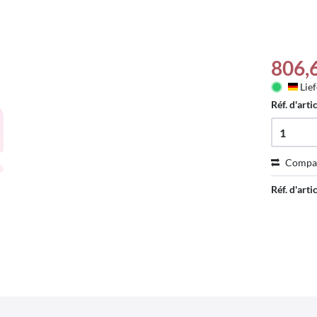
806,
Lief
Deu
Réf. d'arti
Compa
Réf. d'artic