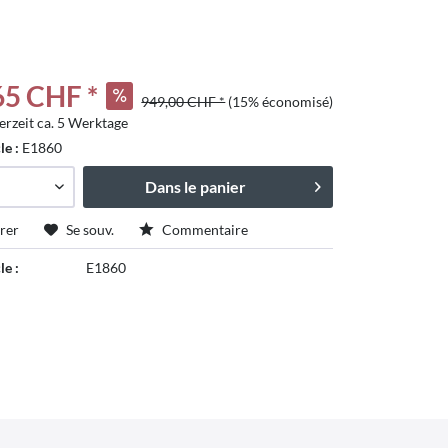
65 CHF *
949,00 CHF *
(15% économisé)
erzeit ca. 5 Werktage
tschland
cle :
E1860
Dans le panier
rer
Se souv.
Commentaire
le :
E1860