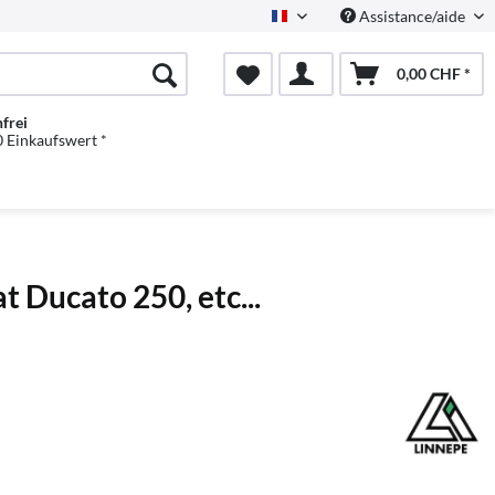
Assistance/aide
Französisch
0,00 CHF *
frei
 Einkaufswert *
 Ducato 250, etc...