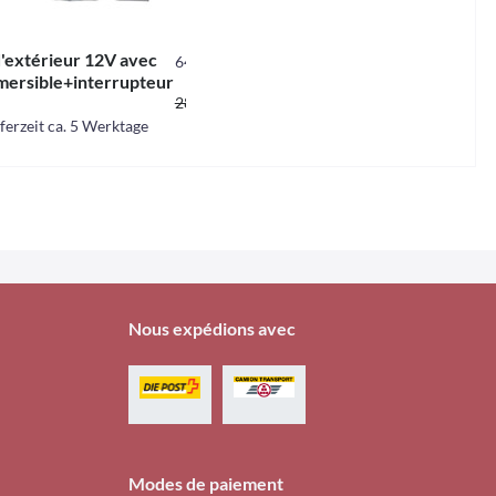
'extérieur 12V avec
64136
ersible+interrupteur
5,85 CHF *
24,06 CHF *
28,30 CHF *
ferzeit ca. 5 Werktage
utschland
Nous expédions avec
Modes de paiement