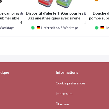
de camping
Dispositif d'alerte TriGas pour les
Douche d
60120
80247
ubmersible
gaz anesthésiques avec sirène
pompe subm
 *
35,61 CHF *
8
ce
41,90 CHF *
101,00 CHF *
5 Werktage
Lieferzeit ca. 5 Werktage
Lie
Deutschland
De
tique
Informations
Cookie preferences
Impressum
Über uns