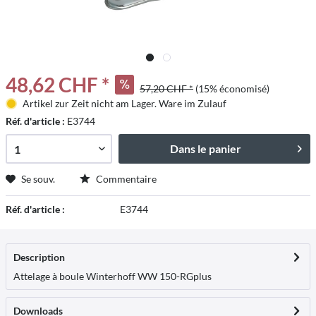
48,62 CHF *
57,20 CHF *
(15% économisé)
Artikel zur Zeit nicht am Lager. Ware im Zulauf
Réf. d'article :
E3744
Dans le panier
Se souv.
Commentaire
Réf. d'article :
E3744
Description
Attelage à boule Winterhoff WW 150-RG
plus
Downloads