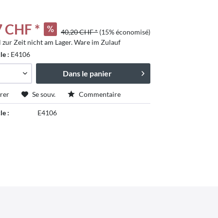
7 CHF *
40,20 CHF *
(15% économisé)
l zur Zeit nicht am Lager. Ware im Zulauf
cle :
E4106
Dans le panier
rer
Se souv.
Commentaire
le :
E4106