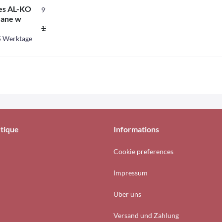
les AL-KO
91330
vane w
109,65 CHF *
129,00 CHF *
 5 Werktage
tique
Informations
Cookie preferences
Impressum
Über uns
Versand und Zahlung