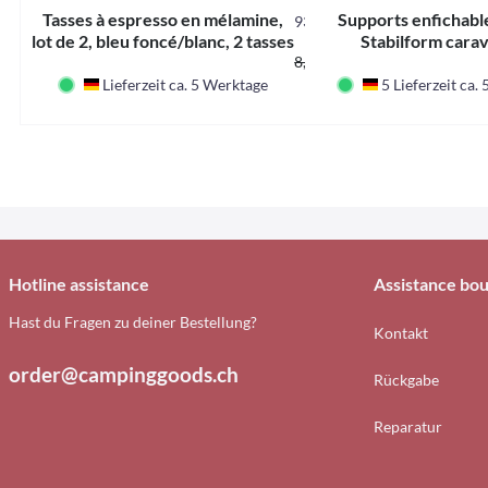
Tasses à espresso en mélamine,
Supports enfichab
930932
lot de 2, bleu foncé/blanc, 2 tasses
Stabilform cara
7,10 CHF *
+ 2 soucoupes
8,35 CHF *
Lieferzeit ca. 5 Werktage
5 Lieferzeit ca.
Deutschland
Deutschland
Hotline assistance
Assistance bou
Hast du Fragen zu deiner Bestellung?
Kontakt
order@campinggoods.ch
Rückgabe
Reparatur