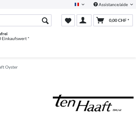
Assistance/aide
Französisch
0,00 CHF *
frei
 Einkaufswert *
ft Oyster