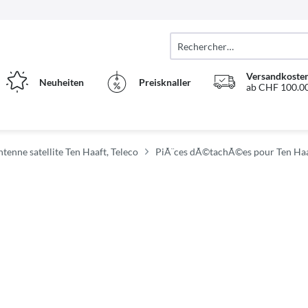
Versandkosten
Neuheiten
Preisknaller
ab CHF 100.00
tenne satellite Ten Haaft, Teleco
PiÃ¨ces dÃ©tachÃ©es pour Ten Haa