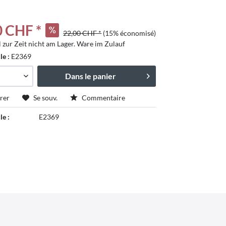
0 CHF *
22,00 CHF *
(15% économisé)
l zur Zeit nicht am Lager. Ware im Zulauf
cle :
E2369
Dans le panier
rer
Se souv.
Commentaire
le :
E2369