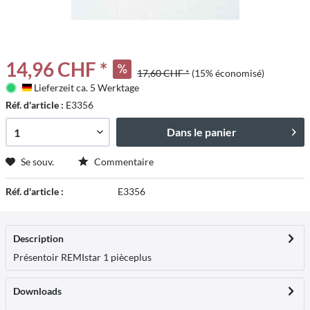
14,96 CHF *
17,60 CHF *
(15% économisé)
Lieferzeit ca. 5 Werktage
Deutschland
Réf. d'article :
E3356
Dans le panier
Se souv.
Commentaire
Réf. d'article :
E3356
Description
Présentoir REMIstar 1 pièce
plus
Downloads