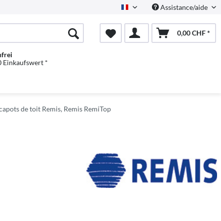
Assistance/aide
Französisch
0,00 CHF *
frei
 Einkaufswert *
apots de toit Remis, Remis RemiTop