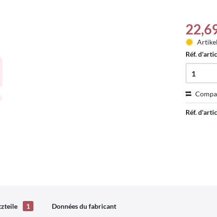
22,6
Artike
Réf. d'arti
Compa
Réf. d'artic
tzteile
1
Données du fabricant