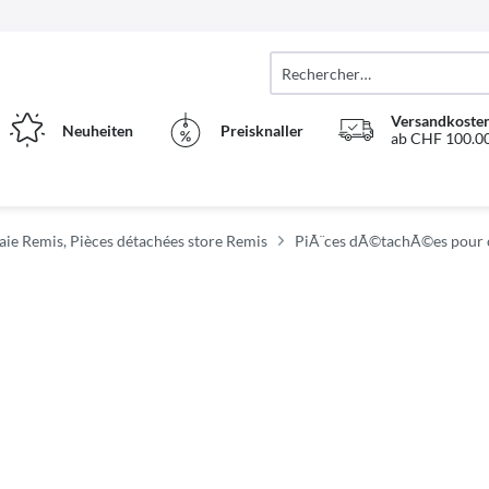
Versandkosten
Neuheiten
Preisknaller
ab CHF 100.00
aie Remis, Pièces détachées store Remis
PiÃ¨ces dÃ©tachÃ©es pour c