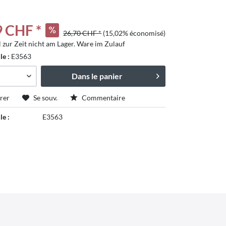
9 CHF *
26,70 CHF *
(15,02% économisé)
l zur Zeit nicht am Lager. Ware im Zulauf
cle :
E3563
Dans le panier
rer
Se souv.
Commentaire
le :
E3563