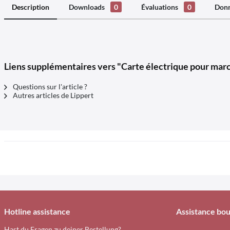
Description
Downloads
0
Évaluations
0
Donn
Liens supplémentaires vers "Carte électrique pour mar
Questions sur l'article ?
Autres articles de Lippert
Hotline assistance
Assistance bou
Hast du Fragen zu deiner Bestellung?