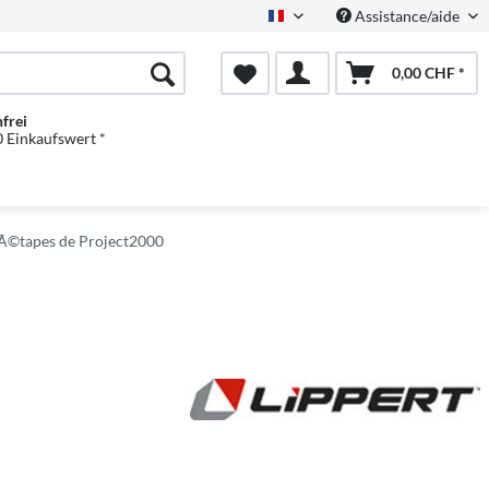
Assistance/aide
Französisch
0,00 CHF *
frei
 Einkaufswert *
 Ã©tapes de Project2000