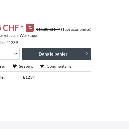
5 CHF *
115,00 CHF *
(15% économisé)
erzeit ca. 5 Werktage
tschland
cle :
E1239
Dans le panier
rer
Se souv.
Commentaire
le :
E1239