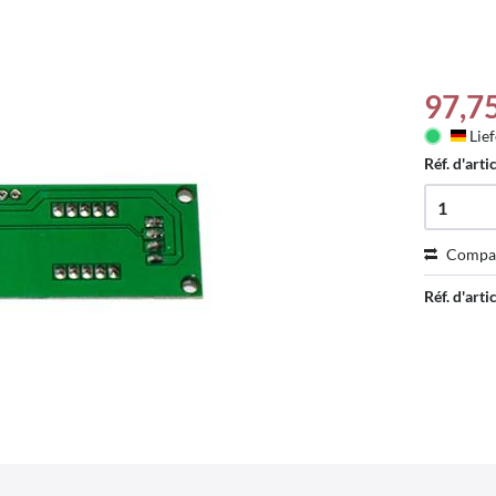
97,7
Lief
Deu
Réf. d'arti
Compa
Réf. d'artic