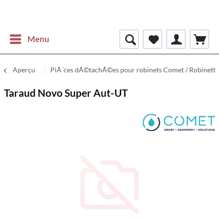
Menu
Aperçu
PiÃ¨ces dÃ©tachÃ©es pour robinets Comet / Robinette
Taraud Novo Super Aut-UT