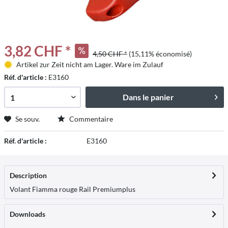
3,82 CHF *
4,50 CHF *
(15,11% économisé)
Artikel zur Zeit nicht am Lager. Ware im Zulauf
Réf. d'article :
E3160
Dans le panier
Se souv.
Commentaire
Réf. d'article :
E3160
Description
Volant Fiamma rouge Rail Premium
plus
Downloads