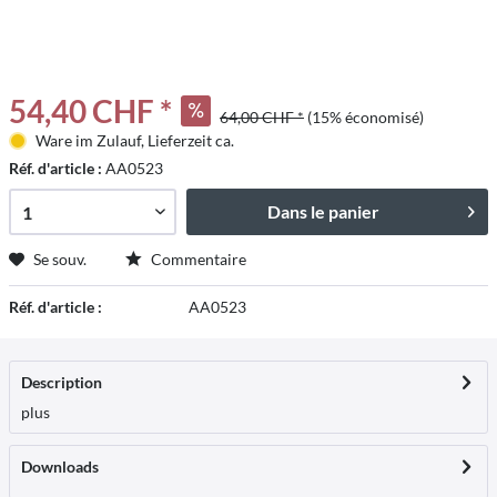
54,40 CHF *
64,00 CHF *
(15% économisé)
Ware im Zulauf, Lieferzeit ca.
Réf. d'article :
AA0523
Dans le panier
Se souv.
Commentaire
Réf. d'article :
AA0523
Description
plus
Downloads