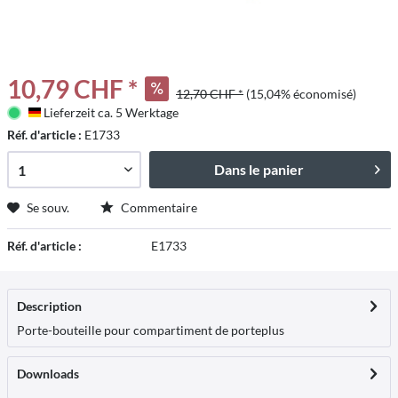
10,79 CHF *
12,70 CHF *
(15,04% économisé)
Lieferzeit ca. 5 Werktage
Deutschland
Réf. d'article :
E1733
Dans le panier
Se souv.
Commentaire
Réf. d'article :
E1733
Description
Porte-bouteille pour compartiment de porte
plus
Downloads