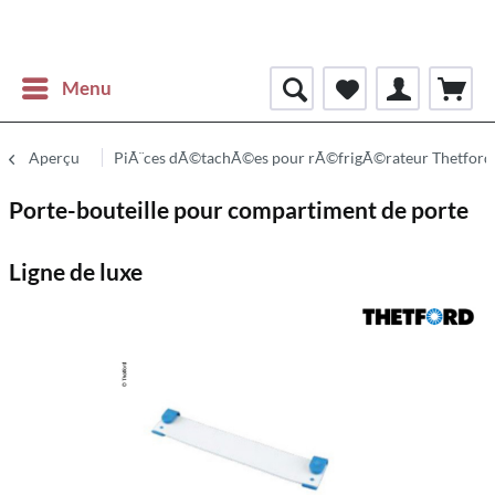
Menu
Aperçu
PiÃ¨ces dÃ©tachÃ©es pour rÃ©frigÃ©rateur Thetford
Porte-bouteille pour compartiment de porte
Ligne de luxe