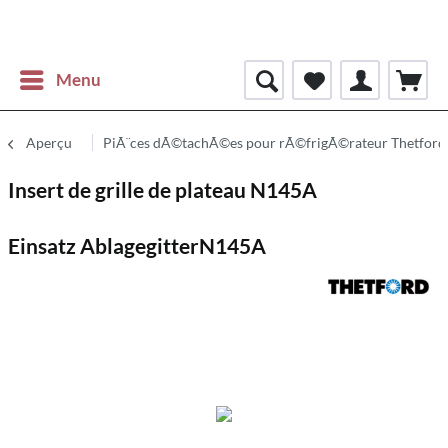
Menu
Aperçu
PiÃ¨ces dÃ©tachÃ©es pour rÃ©frigÃ©rateur Thetford
Insert de grille de plateau N145A
Einsatz AblagegitterN145A