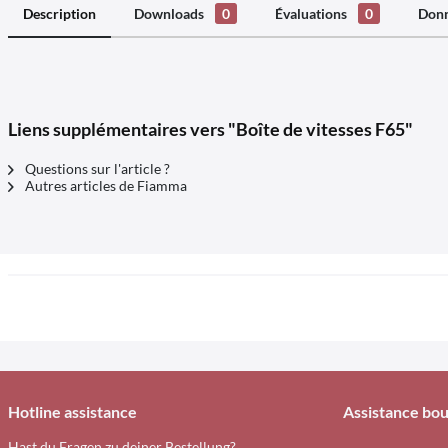
Description
Downloads
0
Évaluations
0
Donn
Liens supplémentaires vers "Boîte de vitesses F65"
Questions sur l'article ?
Autres articles de Fiamma
Hotline assistance
Assistance bou
Hast du Fragen zu deiner Bestellung?