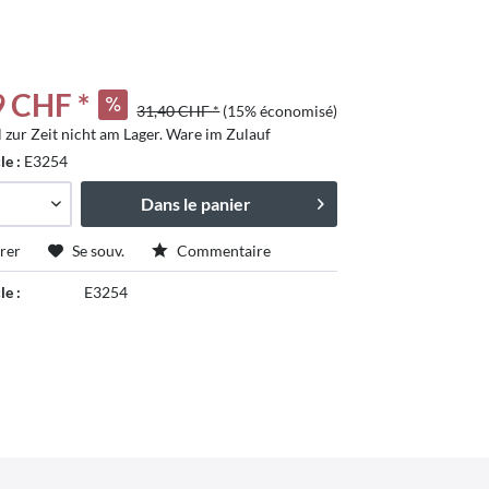
9 CHF *
31,40 CHF *
(15% économisé)
l zur Zeit nicht am Lager. Ware im Zulauf
cle :
E3254
Dans le panier
rer
Se souv.
Commentaire
le :
E3254