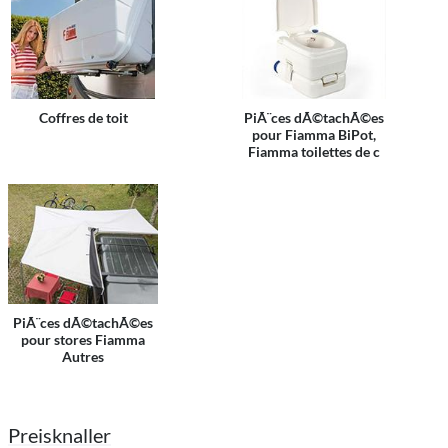
Coffres de toit
PiÃ¨ces dÃ©tachÃ©es
pour Fiamma BiPot,
Fiamma toilettes de c
PiÃ¨ces dÃ©tachÃ©es
pour stores Fiamma
Autres
Preisknaller