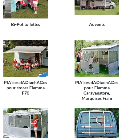
Bi-Pot toilettes
Auvents
PiÃ¨ces dÃ©tachÃ©es
PiÃ¨ces dÃ©tachÃ©es
pour stores Fiamma
pour Fiamma
F70
Caravanstore,
Marquises Fiam