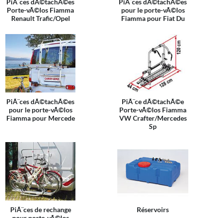
PiÃ¨ces dÃ©tachÃ©es
PiÃ¨ces dÃ©tachÃ©es
Porte-vÃ©los Fiamma
pour le porte-vÃ©los
Renault Trafic/Opel
Fiamma pour Fiat Du
PiÃ¨ces dÃ©tachÃ©es
PiÃ¨ce dÃ©tachÃ©e
pour le porte-vÃ©los
Porte-vÃ©los Fiamma
Fiamma pour Mercede
VW Crafter/Mercedes
Sp
PiÃ¨ces de rechange
Réservoirs
pour porte-vÃ©los