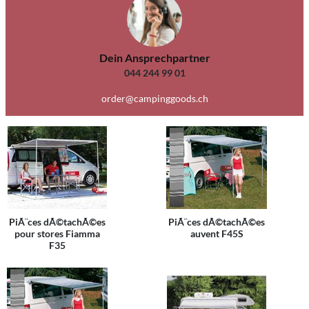
Dein Ansprechpartner
044 244 99 01
order@campinggoods.ch
PiÃ¨ces dÃ©tachÃ©es
PiÃ¨ces dÃ©tachÃ©es
pour stores Fiamma
auvent F45S
F35