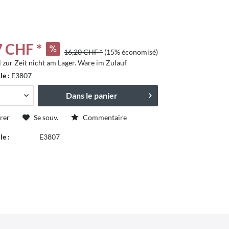
7 CHF *
16,20 CHF *
(15% économisé)
l zur Zeit nicht am Lager. Ware im Zulauf
cle :
E3807
Dans le panier
rer
Se souv.
Commentaire
le :
E3807