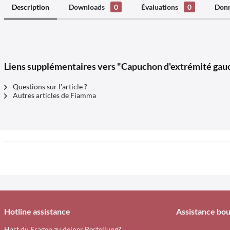
Description
Downloads
0
Évaluations
0
Donn
Liens supplémentaires vers "Capuchon d'extrémité gau
Questions sur l'article ?
Autres articles de Fiamma
Hotline assistance
Assistance bou
Hast du Fragen zu deiner Bestellung?