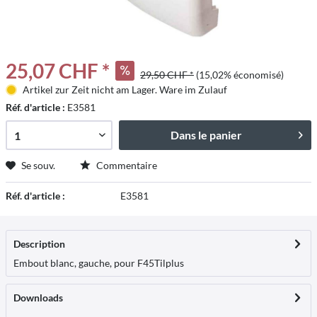
25,07 CHF *
29,50 CHF *
(15,02% économisé)
Artikel zur Zeit nicht am Lager. Ware im Zulauf
Réf. d'article :
E3581
Dans le panier
Se souv.
Commentaire
Réf. d'article :
E3581
Description
Embout blanc, gauche, pour F45Til
plus
Downloads